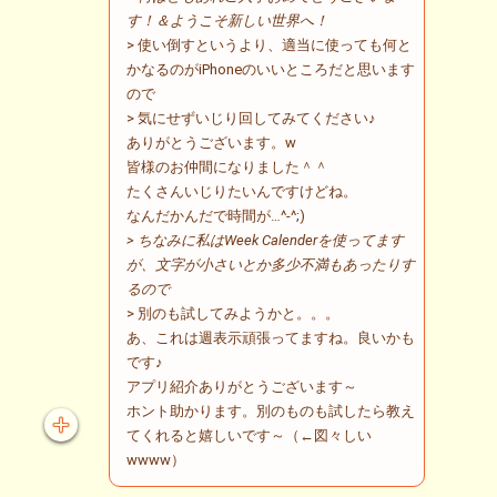
す！＆ようこそ新しい世界へ！
> 使い倒すというより、適当に使っても何と
かなるのがiPhoneのいいところだと思います
ので
> 気にせずいじり回してみてください♪
ありがとうございます。w
皆様のお仲間になりました＾＾
たくさんいじりたいんですけどね。
なんだかんだで時間が…^-^;)
> ちなみに私はWeek Calenderを使ってます
が、文字が小さいとか多少不満もあったりす
るので
> 別のも試してみようかと。。。
あ、これは週表示頑張ってますね。良いかも
です♪
アプリ紹介ありがとうございます～
ホント助かります。別のものも試したら教え
てくれると嬉しいです～（←図々しい
wwww）