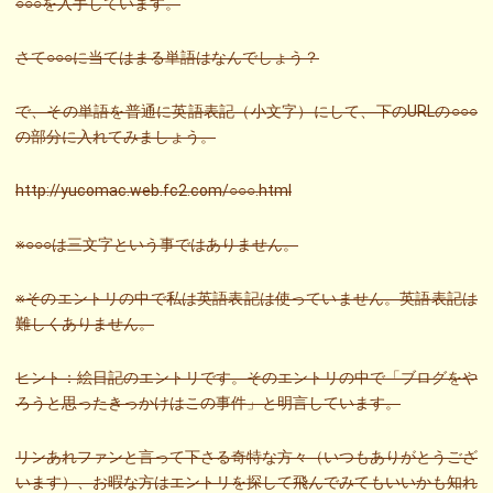
○○○を入手しています。
さて○○○に当てはまる単語はなんでしょう？
で、その単語を普通に英語表記（小文字）にして、下のURLの○○○
の部分に入れてみましょう。
http://yucomac.web.fc2.com/○○○.html
※○○○は三文字という事ではありません。
※そのエントリの中で私は英語表記は使っていません。英語表記は
難しくありません。
ヒント：絵日記のエントリです。そのエントリの中で「ブログをや
ろうと思ったきっかけはこの事件」と明言しています。
リンあれファンと言って下さる奇特な方々（いつもありがとうござ
います）、お暇な方はエントリを探して飛んでみてもいいかも知れ