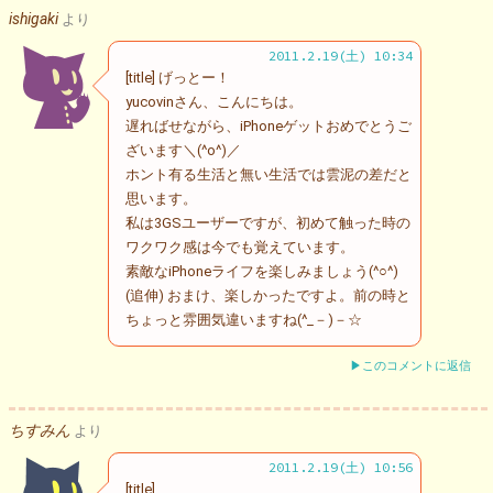
ishigaki
より
2011.2.19(土) 10:34
[title] げっとー！
yucovinさん、こんにちは。
遅ればせながら、iPhoneゲットおめでとうご
ざいます＼(^o^)／
ホント有る生活と無い生活では雲泥の差だと
思います。
私は3GSユーザーですが、初めて触った時の
ワクワク感は今でも覚えています。
素敵なiPhoneライフを楽しみましょう(^○^)
(追伸) おまけ、楽しかったですよ。前の時と
ちょっと雰囲気違いますね(^_－)－☆
▶このコメントに返信
ちすみん
より
2011.2.19(土) 10:56
[title]