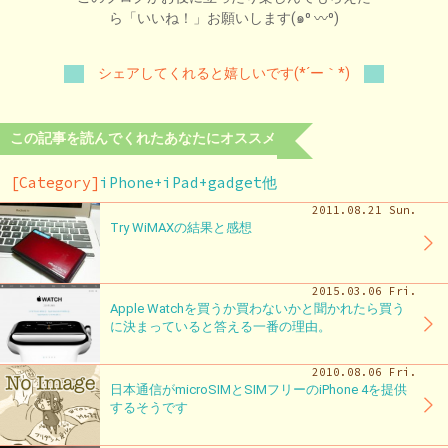
ら「いいね！」お願いします(๑⁰ 〰⁰)
シェアしてくれると嬉しいです(*´ー｀*)
この記事を読んでくれたあなたにオススメ
[Category]
iPhone+iPad+gadget他
2011.08.21 Sun.
Try WiMAXの結果と感想
2015.03.06 Fri.
Apple Watchを買うか買わないかと聞かれたら買う
に決まっていると答える一番の理由。
2010.08.06 Fri.
日本通信がmicroSIMとSIMフリーのiPhone 4を提供
するそうです