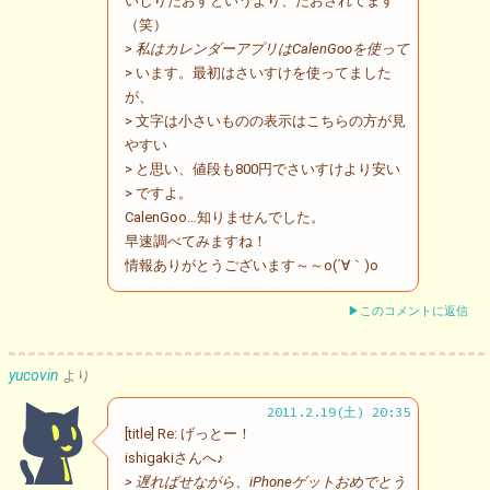
いじりたおすというより、たおされてます
（笑）
> 私はカレンダーアプリはCalenGooを使って
> います。最初はさいすけを使ってました
が、
> 文字は小さいものの表示はこちらの方が見
やすい
> と思い、値段も800円でさいすけより安い
> ですよ。
CalenGoo…知りませんでした。
早速調べてみますね！
情報ありがとうございます～～o(´∀｀)o
▶このコメントに返信
yucovin
より
2011.2.19(土) 20:35
[title] Re: げっとー！
ishigakiさんへ♪
> 遅ればせながら、iPhoneゲットおめでとう