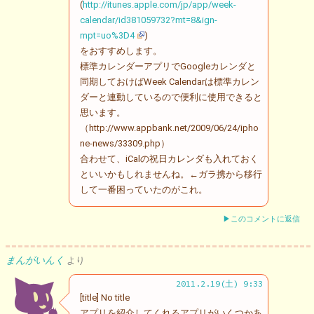
(
http://itunes.apple.com/jp/app/week-
calendar/id381059732?mt=8&ign-
mpt=uo%3D4
)
をおすすめします。
標準カレンダーアプリでGoogleカレンダと
同期しておけばWeek Calendarは標準カレン
ダーと連動しているので便利に使用できると
思います。
（http://www.appbank.net/2009/06/24/ipho
ne-news/33309.php）
合わせて、iCalの祝日カレンダも入れておく
といいかもしれませんね。←ガラ携から移行
して一番困っていたのがこれ。
▶このコメントに返信
まんがいんく
より
2011.2.19(土) 9:33
[title] No title
アプリを紹介してくれるアプリがいくつかあ