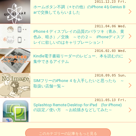
2011.12.23 Fri.
ホームボタン不調（+その他）のiPhone 4をGenius B
arで交換してもらいました
2011.04.06 Wed.
iPhone４ディスプレイの品質のバラツキ（青み、黄
色み、暗さ）／交換 ～その２～ iPhoneディスプ
レイに欲しいのはキャリブレーション！
2016.02.03 Wed.
Kindle電子書籍リーダーのレビュー、本を読むのに
集中できるアイテム
2010.09.05 Sun.
SIMフリーのiPhone ４を入手したいと思ったら ～
取扱い店舗一覧～
2011.05.13 Fri.
Splashtop Remote Desktop for iPad (for iPhone)
の設定／使い方 ～お絵描きなどしてみた～
このカテゴリーの記事をもっと見る