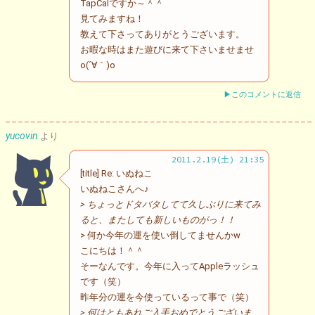
TapCalですか～＾＾
見てみますね！
教えて下さってありがとうございます。
お暇な時はまた遊びに来て下さいませませ
o(´∀｀)o
▶このコメントに返信
yucovin
より
2011.2.19(土) 21:35
[title] Re: いぬねこ
いぬねこさんへ♪
> ちょっとドタバタしてて久しぶりに来てみ
ると、またしても新しいものがっ！！
> 何か今年の運を使い倒してませんかw
こにちは！＾＾
そーなんです。今年に入ってAppleラッシュ
です（笑）
昨年分の運を今使っているって事で（笑）
> 何はともあれご入手おめでとうございま