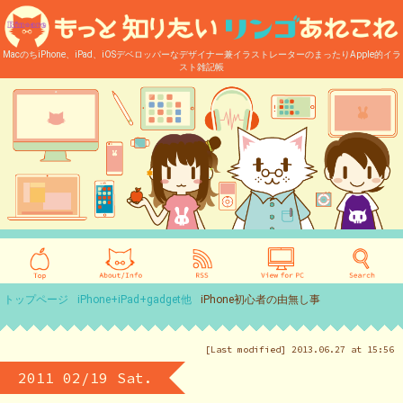
MacのちiPhone、iPad、iOSデベロッパーなデザイナー兼イラストレーターのまったりApple的イラ
スト雑記帳
トップページ
iPhone+iPad+gadget他
iPhone初心者の由無し事
[Last modified] 2013.06.27 at 15:56
2011 02/19 Sat.