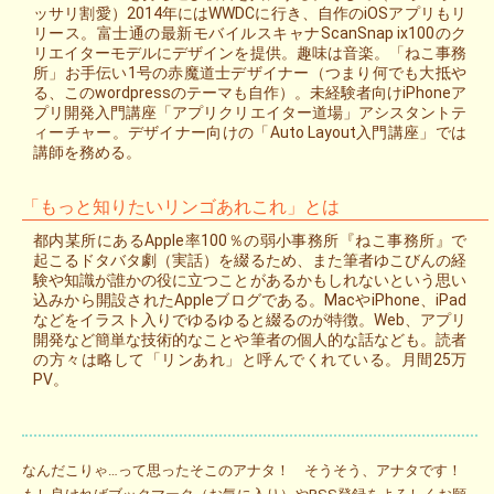
ッサリ割愛）2014年にはWWDCに行き、自作のiOSアプリもリ
リース。富士通の最新モバイルスキャナScanSnap ix100のク
リエイターモデルにデザインを提供。趣味は音楽。「ねこ事務
所」お手伝い1号の赤魔道士デザイナー（つまり何でも大抵や
る、このwordpressのテーマも自作）。未経験者向けiPhoneア
プリ開発入門講座「アプリクリエイター道場」アシスタントテ
ィーチャー。デザイナー向けの「Auto Layout入門講座」では
講師を務める。
「もっと知りたいリンゴあれこれ」とは
都内某所にあるApple率100％の弱小事務所『ねこ事務所』で
起こるドタバタ劇（実話）を綴るため、また筆者ゆこびんの経
験や知識が誰かの役に立つことがあるかもしれないという思い
込みから開設されたAppleブログである。MacやiPhone、iPad
などをイラスト入りでゆるゆると綴るのが特徴。Web、アプリ
開発など簡単な技術的なことや筆者の個人的な話なども。読者
の方々は略して「リンあれ」と呼んでくれている。月間25万
PV。
なんだこりゃ…って思ったそこのアナタ！ そうそう、アナタです！