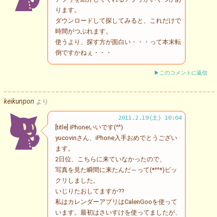
ります。
ダウンロードして探してみると、これだけで
時間がつぶれます。
使うより、探す方が面白い・・・って本末転
倒ですかねぇ・・・
▶このコメントに返信
keikunpon
より
2011.2.19(土) 10:04
[title] iPhoneいいです(^^)
yucovinさん、iPhone入手おめでとうござい
ます。
2日位、こちらに来ていなかったので、
写真を見た瞬間に来たんだ～って(*^^*)ビッ
クリしました。
いじりたおしてますか⁇
私はカレンダーアプリはCalenGooを使って
います。最初はさいすけを使ってましたが、