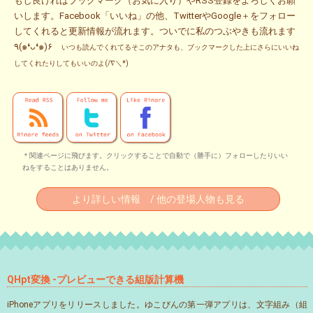
もし良ければブックマーク（お気に入り）やRSS登録をよろしくお願
いします。Facebook「いいね」の他、TwitterやGoogle＋をフォロー
してくれると更新情報が流れます。ついでに私のつぶやきも流れます
٩(๑❛ᴗ❛๑)۶
いつも読んでくれてるそこのアナタも、ブックマークした上にさらにいいね
してくれたりしてもいいのよ(/∇＼*)
＊関連ページに飛びます。クリックすることで自動で（勝手に）フォローしたりいい
ねをすることはありません。
より詳しい情報 / 他の登場人物も見る
QHpt変換 -プレビューできる組版計算機
iPhoneアプリをリリースしました。ゆこびんの第一弾アプリは、文字組み（組