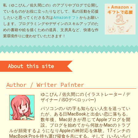
私（ゆこびん／佐久間にの）のアプリやブログで公開し
ているものがお役に立ったりなどして、私の活動を応援
したいと思ってくださる方は
Amazonギフト
からお願い
します。プログラミングやデザインのスキルアップのた
めの書籍や絵を描くための道具、文房具など、快適な作
業環境作りに使わせていただきます！
About this site
Author / Writer Painter
ゆこびん / 佐久間にの (イラストレーター / デ
ザイナー / iSOデベロッパー)
パソコンのパの字も知らない人生を送ってい
たが、ある日MacBookと出会い恋に落ちる。
数年後、Mac好きが昂じてAppleブログを開
設。ブログを始めてから何故かMacのトラブ
ルが頻発するようになりAppleの神対応を体験。17インチの
MacBook Proを持ち運び寝食を共にする。そして（いろいろバ