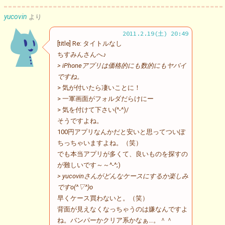
yucovin
より
2011.2.19(土) 20:49
[title] Re: タイトルなし
ちすみんさんへ♪
> iPhoneアプリは価格的にも数的にもヤバイ
ですね。
> 気が付いたら凄いことに！
> 一軍画面がフォルダだらけにー
> 気を付けて下さい(^-^)/
そうですよね。
100円アプリなんかだと安いと思ってついぽ
ちっちゃいますよね。（笑）
でも本当アプリが多くて、良いものを探すの
が難しいです～～^-^;)
> yucovinさんがどんなケースにするか楽しみ
ですo(^▽^)o
早くケース買わないと。（笑）
背面が見えなくなっちゃうのは嫌なんですよ
ね。バンパーかクリア系かなぁ…。＾＾