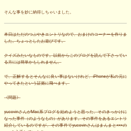
そんな事を妙に納得しちゃいました。
本日はただのつぶやきエントリなので、おまけのコーナーを作りま
した。ちょっとしたお遊びです。
クイズみたいなものです。以前からこのブログを読んで下さってい
る方には簡単かもしれません。
で、正解するとそんなに良い事はないけれど、iPhoneが私の元に
やってきたという証拠に飛べます。
《問題》
yucovinさんがMac系ブログを始めようと思った、そのきっかけに
なった事件（のようなもの）があります。その事件をあるエントリ
紹介しているのですが、その事件でyucovinさんはまんまと×××の