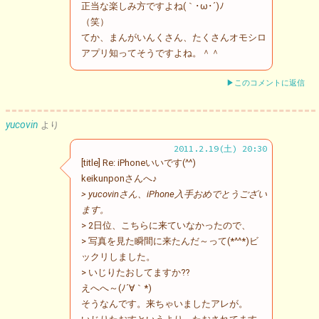
正当な楽しみ方ですよね(｀･ω･´)ﾉ
（笑）
てか、まんがいんくさん、たくさんオモシロ
アプリ知ってそうですよね。＾＾
▶このコメントに返信
yucovin
より
2011.2.19(土) 20:30
[title] Re: iPhoneいいです(^^)
keikunponさんへ♪
> yucovinさん、iPhone入手おめでとうござい
ます。
> 2日位、こちらに来ていなかったので、
> 写真を見た瞬間に来たんだ～って(*^^*)ビ
ックリしました。
> いじりたおしてますか⁇
えへへ～(ﾉ´∀｀*)
そうなんです。来ちゃいましたアレが。