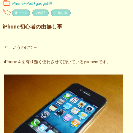
iPhone+iPad+gadget他
iPhone
内緒話
由無し事
iPhone初心者の由無し事
と、いうわけで～
iPhone４を有り難く使わさせて頂いているyucovinです。