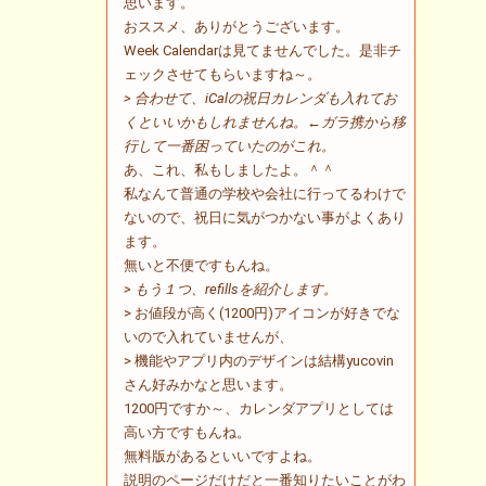
思います。
おススメ、ありがとうございます。
Week Calendarは見てませんでした。是非チ
ェックさせてもらいますね～。
> 合わせて、iCalの祝日カレンダも入れてお
くといいかもしれませんね。←ガラ携から移
行して一番困っていたのがこれ。
あ、これ、私もしましたよ。＾＾
私なんて普通の学校や会社に行ってるわけで
ないので、祝日に気がつかない事がよくあり
ます。
無いと不便ですもんね。
> もう１つ、refillsを紹介します。
> お値段が高く(1200円)アイコンが好きでな
いので入れていませんが、
> 機能やアプリ内のデザインは結構yucovin
さん好みかなと思います。
1200円ですか～、カレンダアプリとしては
高い方ですもんね。
無料版があるといいですよね。
説明のページだけだと一番知りたいことがわ