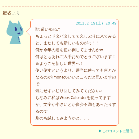
匿名
より
2011.2.19(土) 20:49
[title] いぬねこ
ちょっとドタバタしてて久しぶりに来てみる
と、またしても新しいものがっ！！
何か今年の運を使い倒してませんかw
何はともあれご入手おめでとうございます！
＆ようこそ新しい世界へ！
使い倒すというより、適当に使っても何とか
なるのがiPhoneのいいところだと思いますの
で
気にせずいじり回してみてください♪
ちなみに私はWeek Calenderを使ってます
が、文字が小さいとか多少不満もあったりす
るので
別のも試してみようかと。。。
▶このコメントに返信