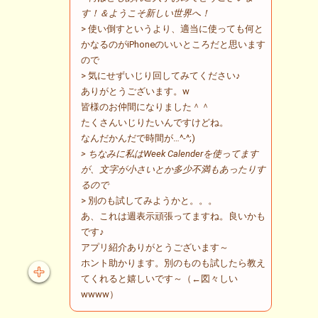
す！＆ようこそ新しい世界へ！
> 使い倒すというより、適当に使っても何と
かなるのがiPhoneのいいところだと思います
ので
> 気にせずいじり回してみてください♪
ありがとうございます。w
皆様のお仲間になりました＾＾
たくさんいじりたいんですけどね。
なんだかんだで時間が…^-^;)
> ちなみに私はWeek Calenderを使ってます
が、文字が小さいとか多少不満もあったりす
るので
> 別のも試してみようかと。。。
あ、これは週表示頑張ってますね。良いかも
です♪
アプリ紹介ありがとうございます～
ホント助かります。別のものも試したら教え
てくれると嬉しいです～（←図々しい
wwww）