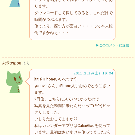
ります。
ダウンロードして探してみると、これだけで
時間がつぶれます。
使うより、探す方が面白い・・・って本末転
倒ですかねぇ・・・
▶このコメントに返信
keikunpon
より
2011.2.19(土) 10:04
[title] iPhoneいいです(^^)
yucovinさん、iPhone入手おめでとうござい
ます。
2日位、こちらに来ていなかったので、
写真を見た瞬間に来たんだ～って(*^^*)ビッ
クリしました。
いじりたおしてますか⁇
私はカレンダーアプリはCalenGooを使って
います。最初はさいすけを使ってましたが、