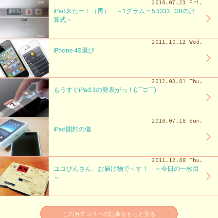
2010.07.23 Fri.
iPad来たー！（再） ～1グラム＝5.3333…GBの計
算式～
2011.10.12 Wed.
iPhone 4S選び
2012.03.01 Thu.
もうすぐiPad 3の発表がっ！(;￣□￣)
2010.07.18 Sun.
iPad開封の儀
2011.12.08 Thu.
ユコびんさん、お届け物で～す！ ～今日の一枚目
～
このカテゴリーの記事をもっと見る