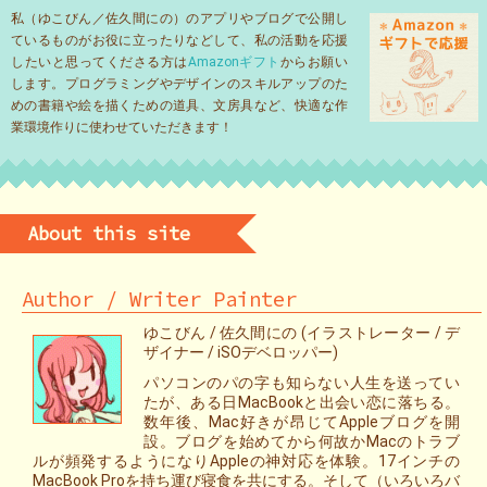
私（ゆこびん／佐久間にの）のアプリやブログで公開し
ているものがお役に立ったりなどして、私の活動を応援
したいと思ってくださる方は
Amazonギフト
からお願い
します。プログラミングやデザインのスキルアップのた
めの書籍や絵を描くための道具、文房具など、快適な作
業環境作りに使わせていただきます！
About this site
Author / Writer Painter
ゆこびん / 佐久間にの (イラストレーター / デ
ザイナー / iSOデベロッパー)
パソコンのパの字も知らない人生を送ってい
たが、ある日MacBookと出会い恋に落ちる。
数年後、Mac好きが昂じてAppleブログを開
設。ブログを始めてから何故かMacのトラブ
ルが頻発するようになりAppleの神対応を体験。17インチの
MacBook Proを持ち運び寝食を共にする。そして（いろいろバ