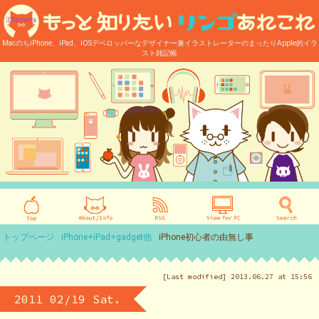
MacのちiPhone、iPad、iOSデベロッパーなデザイナー兼イラストレーターのまったりApple的イラ
スト雑記帳
トップページ
iPhone+iPad+gadget他
iPhone初心者の由無し事
[Last modified] 2013.06.27 at 15:56
2011 02/19 Sat.