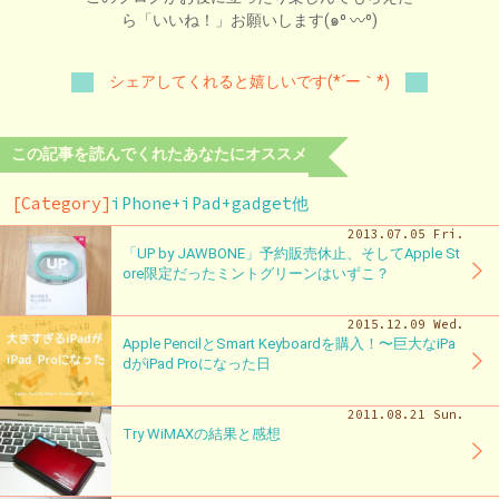
ら「いいね！」お願いします(๑⁰ 〰⁰)
シェアしてくれると嬉しいです(*´ー｀*)
この記事を読んでくれたあなたにオススメ
[Category]
iPhone+iPad+gadget他
2013.07.05 Fri.
「UP by JAWBONE」予約販売休止、そしてApple St
ore限定だったミントグリーンはいずこ？
2015.12.09 Wed.
Apple PencilとSmart Keyboardを購入！〜巨大なiPa
dがiPad Proになった日
2011.08.21 Sun.
Try WiMAXの結果と感想