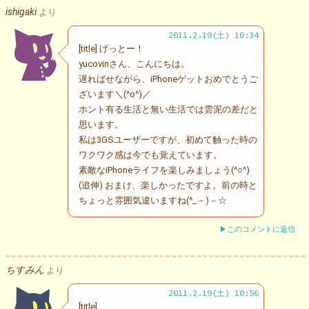
ishigaki
より
2011.2.19(土) 10:34
[title] げっとー！
yucovinさん、こんにちは。
遅ればせながら、iPhoneゲットおめでとうご
ざいます＼(^o^)／
ホント有る生活と無い生活では雲泥の差だと
思います。
私は3GSユーザーですが、初めて触った時の
ワクワク感は今でも覚えています。
素敵なiPhoneライフを楽しみましょう(^○^)
(追伸) おまけ、楽しかったですよ。前の時と
ちょっと雰囲気違いますね(^_－)－☆
▶このコメントに返信
ちすみん
より
2011.2.19(土) 10:56
[title]