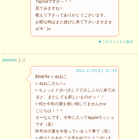
TapCalですか～＾＾
見てみますね！
教えて下さってありがとうございます。
お暇な時はまた遊びに来て下さいませませ
o(´∀｀)o
▶このコメントに返信
yucovin
より
2011.2.19(土) 21:35
[title] Re: いぬねこ
いぬねこさんへ♪
> ちょっとドタバタしてて久しぶりに来てみ
ると、またしても新しいものがっ！！
> 何か今年の運を使い倒してませんかw
こにちは！＾＾
そーなんです。今年に入ってAppleラッシュ
です（笑）
昨年分の運を今使っているって事で（笑）
> 何はともあれご入手おめでとうございま