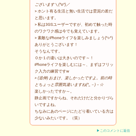
ございます＼(^o^)／
> ホント有る生活と無い生活では雲泥の差だ
と思います。
> 私は3GSユーザーですが、初めて触った時
のワクワク感は今でも覚えています。
> 素敵なiPhoneライフを楽しみましょう(^○^)
ありがとうございます！
そうなんです。
０か１の違いは大きいのです～！
iPhoneライフを楽しむには～、まずはフリッ
ク入力の練習ですw
> (追伸) おまけ、楽しかったですよ。前の時
とちょっと雰囲気違いますね(^_－)－☆
楽しかったですか～。
静止画ですからね、それだけだと分かりづら
いですよね。
ちなみにあのページにたどり着いている方は
少ないみたいです。（笑）
▶このコメントに返信