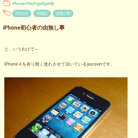
iPhone+iPad+gadget他
iPhone
内緒話
由無し事
iPhone初心者の由無し事
と、いうわけで～
iPhone４を有り難く使わさせて頂いているyucovinです。