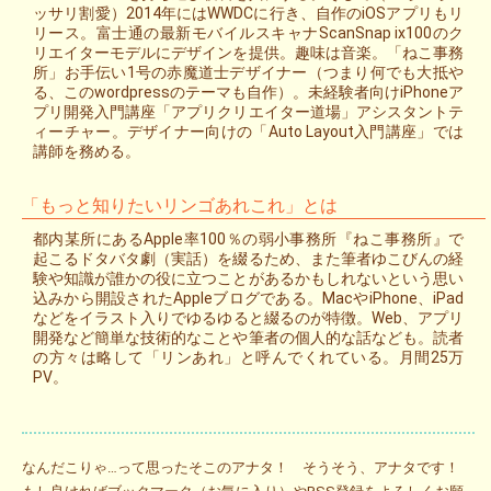
ッサリ割愛）2014年にはWWDCに行き、自作のiOSアプリもリ
リース。富士通の最新モバイルスキャナScanSnap ix100のク
リエイターモデルにデザインを提供。趣味は音楽。「ねこ事務
所」お手伝い1号の赤魔道士デザイナー（つまり何でも大抵や
る、このwordpressのテーマも自作）。未経験者向けiPhoneア
プリ開発入門講座「アプリクリエイター道場」アシスタントテ
ィーチャー。デザイナー向けの「Auto Layout入門講座」では
講師を務める。
「もっと知りたいリンゴあれこれ」とは
都内某所にあるApple率100％の弱小事務所『ねこ事務所』で
起こるドタバタ劇（実話）を綴るため、また筆者ゆこびんの経
験や知識が誰かの役に立つことがあるかもしれないという思い
込みから開設されたAppleブログである。MacやiPhone、iPad
などをイラスト入りでゆるゆると綴るのが特徴。Web、アプリ
開発など簡単な技術的なことや筆者の個人的な話なども。読者
の方々は略して「リンあれ」と呼んでくれている。月間25万
PV。
なんだこりゃ…って思ったそこのアナタ！ そうそう、アナタです！