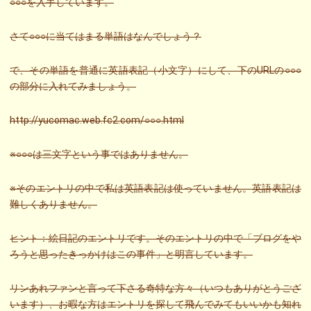
○○○を入手しています。
さて○○○に当てはまる単語はなんでしょう？
で、その単語を普通に英語表記（小文字）にして、下のURLの○○○
の部分に入れてみましょう。
http://yucomac.web.fc2.com/○○○.html
※○○○は三文字という事ではありません。
※そのエントリの中で私は英語表記は使っていません。英語表記は
難しくありません。
ヒント：絵日記のエントリです。そのエントリの中で「ブログをや
ろうと思ったきっかけはこの事件」と明言しています。
リンあれファンと言って下さる奇特な方々（いつもありがとうござ
います）、お暇な方はエントリを探して飛んでみてもいいかも知れ