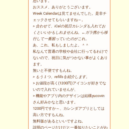
思います。
おススメ、ありがとうございます。
Week Calendarは見てませんでした。是非チ
ェックさせてもらいますね～。
> 合わせて、iCalの祝日カレンダも入れてお
くといいかもしれませんね。←ガラ携から移
行して一番困っていたのがこれ。
あ、これ、私もしましたよ。＾＾
私なんて普通の学校や会社に行ってるわけで
ないので、祝日に気がつかない事がよくあり
ます。
無いと不便ですもんね。
> もう１つ、refillsを紹介します。
> お値段が高く(1200円)アイコンが好きでな
いので入れていませんが、
> 機能やアプリ内のデザインは結構yucovin
さん好みかなと思います。
1200円ですか～、カレンダアプリとしては
高い方ですもんね。
無料版があるといいですよね。
説明のページだけだと一番知りたいことがわ