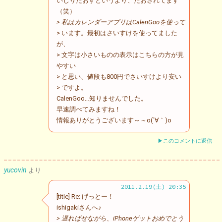
いじりたおすというより、たおされてます
（笑）
> 私はカレンダーアプリはCalenGooを使って
> います。最初はさいすけを使ってました
が、
> 文字は小さいものの表示はこちらの方が見
やすい
> と思い、値段も800円でさいすけより安い
> ですよ。
CalenGoo…知りませんでした。
早速調べてみますね！
情報ありがとうございます～～o(´∀｀)o
▶このコメントに返信
yucovin
より
2011.2.19(土) 20:35
[title] Re: げっとー！
ishigakiさんへ♪
> 遅ればせながら、iPhoneゲットおめでとう