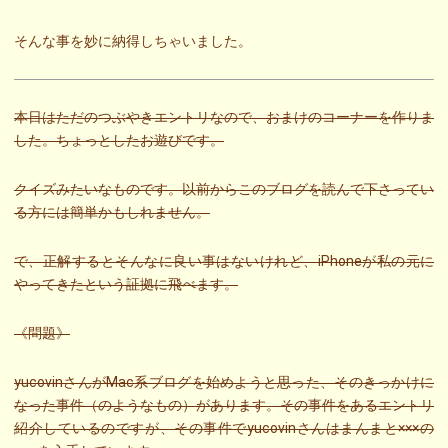
そんな事を妙に納得しちゃいました。
本日はただのつぶやきエントリなので、おまけのコーナーを作りま
した。ちょっとしたお遊びです。
クイズみたいなものです。以前からこのブログを読んで下さってい
る方には簡単かもしれません。
で、正解するとそんなに良い事はないけれど、iPhoneが私の元に
やってきたという証拠に飛べます。
《問題》
yucovinさんがMac系ブログを始めようと思った、そのきっかけに
なった事件（のようなもの）があります。その事件をあるエントリ
紹介しているのですが、その事件でyucovinさんはまんまと×××の