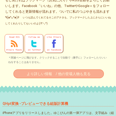
もし良ければブックマーク（お気に入り）やRSS登録をよろしくお願
いします。Facebook「いいね」の他、TwitterやGoogle＋をフォロー
してくれると更新情報が流れます。ついでに私のつぶやきも流れます
٩(๑❛ᴗ❛๑)۶
いつも読んでくれてるそこのアナタも、ブックマークした上にさらにいいね
してくれたりしてもいいのよ(/∇＼*)
＊関連ページに飛びます。クリックすることで自動で（勝手に）フォローしたりいい
ねをすることはありません。
より詳しい情報 / 他の登場人物も見る
QHpt変換 -プレビューできる組版計算機
iPhoneアプリをリリースしました。ゆこびんの第一弾アプリは、文字組み（組