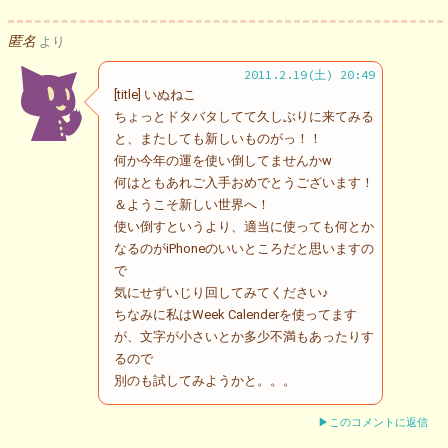
匿名
より
2011.2.19(土) 20:49
[title] いぬねこ
ちょっとドタバタしてて久しぶりに来てみる
と、またしても新しいものがっ！！
何か今年の運を使い倒してませんかw
何はともあれご入手おめでとうございます！
＆ようこそ新しい世界へ！
使い倒すというより、適当に使っても何とか
なるのがiPhoneのいいところだと思いますの
で
気にせずいじり回してみてください♪
ちなみに私はWeek Calenderを使ってます
が、文字が小さいとか多少不満もあったりす
るので
別のも試してみようかと。。。
▶このコメントに返信