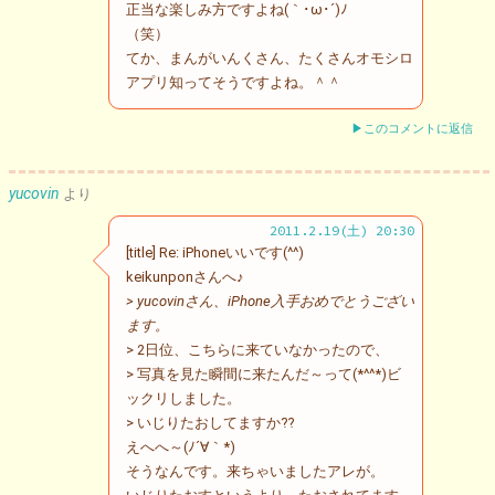
正当な楽しみ方ですよね(｀･ω･´)ﾉ
（笑）
てか、まんがいんくさん、たくさんオモシロ
アプリ知ってそうですよね。＾＾
▶このコメントに返信
yucovin
より
2011.2.19(土) 20:30
[title] Re: iPhoneいいです(^^)
keikunponさんへ♪
> yucovinさん、iPhone入手おめでとうござい
ます。
> 2日位、こちらに来ていなかったので、
> 写真を見た瞬間に来たんだ～って(*^^*)ビ
ックリしました。
> いじりたおしてますか⁇
えへへ～(ﾉ´∀｀*)
そうなんです。来ちゃいましたアレが。