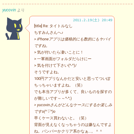
yucovin
より
2011.2.19(土) 20:49
[title] Re: タイトルなし
ちすみんさんへ♪
> iPhoneアプリは価格的にも数的にもヤバイ
ですね。
> 気が付いたら凄いことに！
> 一軍画面がフォルダだらけにー
> 気を付けて下さい(^-^)/
そうですよね。
100円アプリなんかだと安いと思ってついぽ
ちっちゃいますよね。（笑）
でも本当アプリが多くて、良いものを探すの
が難しいです～～^-^;)
> yucovinさんがどんなケースにするか楽しみ
ですo(^▽^)o
早くケース買わないと。（笑）
背面が見えなくなっちゃうのは嫌なんですよ
ね。バンパーかクリア系かなぁ…。＾＾