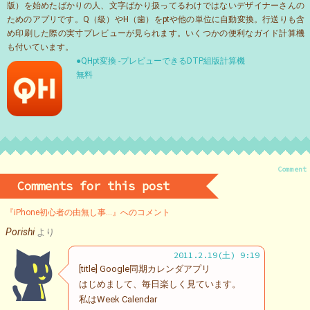
版）を始めたばかりの人、文字ばかり扱ってるわけではないデザイナーさんの
ためのアプリです。Q（級）やH（歯）をptや他の単位に自動変換。行送りも含
め印刷した際の実寸プレビューが見られます。いくつかの便利なガイド計算機
も付いています。
●QHpt変換 -プレビューできるDTP組版計算機
無料
Comment
Comments for this post
『iPhone初心者の由無し事…』へのコメント
Porishi
より
2011.2.19(土) 9:19
[title] Google同期カレンダアプリ
はじめまして、毎日楽しく見ています。
私はWeek Calendar