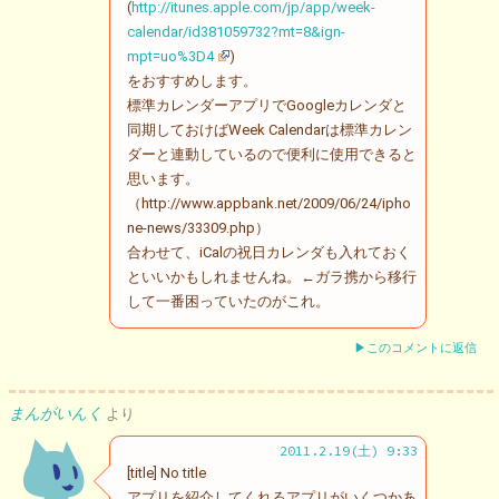
(
http://itunes.apple.com/jp/app/week-
calendar/id381059732?mt=8&ign-
mpt=uo%3D4
)
をおすすめします。
標準カレンダーアプリでGoogleカレンダと
同期しておけばWeek Calendarは標準カレン
ダーと連動しているので便利に使用できると
思います。
（http://www.appbank.net/2009/06/24/ipho
ne-news/33309.php）
合わせて、iCalの祝日カレンダも入れておく
といいかもしれませんね。←ガラ携から移行
して一番困っていたのがこれ。
▶このコメントに返信
まんがいんく
より
2011.2.19(土) 9:33
[title] No title
アプリを紹介してくれるアプリがいくつかあ