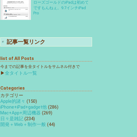
ローズゴールドのiPadは初めて
ですもんねぇ。9.7インチiPad
Pro
記事一覧リンク
list of All Posts
今までの記事を全タイトルをサムネル付きで
▶
全タイトル一覧
Categories
カテゴリー
Apple的諸々
(150)
iPhone+iPad+gadget他
(286)
Mac+App+周辺機器
(269)
日々是雑記
(234)
開発＋Web＋制作一般
(44)