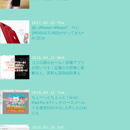
2017.03.23 Thu.
赤いiPhone〜iPhone7、7+に
(PRODUCT) REDがやってきた!!
(n;‘Д‘))n
2016.04.13 Wed.
ココロ踊ルセール！辞書アプリ
が安いです！定番の大辞林に新
解さん、英和も英類似辞典も
2016.04.12 Tue.
ちょーっとちょっと！(x-x;)`、
iPad Pro 9.7インチローズゴール
ドを発売日(3/31)に入手したけれ
ども
2016.03.26 Sat.