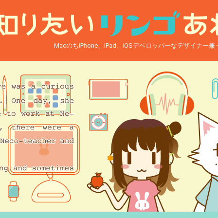
MacのちiPhone、iPad、iOSデベロッパーなデザイナ