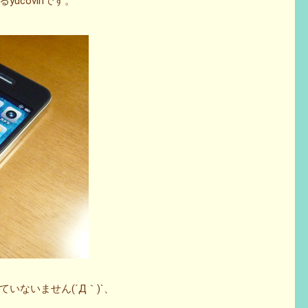
yucovinです。
ていないません(´Д｀)`、