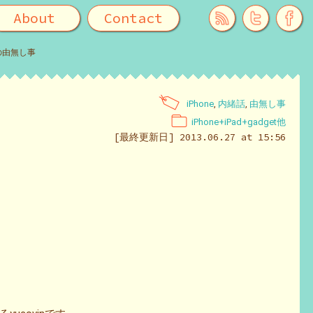
About
Contact
者の由無し事
iPhone
,
内緒話
,
由無し事
iPhone+iPad+gadget他
[最終更新日] 2013.06.27 at 15:56