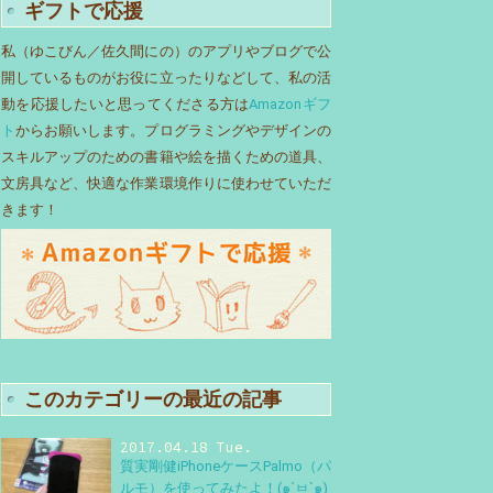
ギフトで応援
私（ゆこびん／佐久間にの）のアプリやブログで公
開しているものがお役に立ったりなどして、私の活
動を応援したいと思ってくださる方は
Amazonギフ
ト
からお願いします。プログラミングやデザインの
スキルアップのための書籍や絵を描くための道具、
文房具など、快適な作業環境作りに使わせていただ
きます！
このカテゴリーの最近の記事
2017.04.18 Tue.
質実剛健iPhoneケースPalmo（パ
ルモ）を使ってみたよ！(๑´ㅂ`๑)