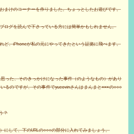
おまけのコーナーを作りました。ちょっとしたお遊びです。
ブログを読んで下さっている方には簡単かもしれません。
ど、iPhoneが私の元にやってきたという証拠に飛べます。
めようと思った、そのきっかけになった事件（のようなもの）があり
のですが、その事件でyucovinさんはまんまと×××の○○○
う？
にして、下のURLの○○○の部分に入れてみましょう。