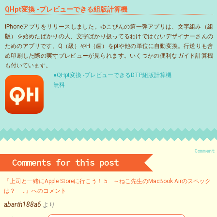
QHpt変換 -プレビューできる組版計算機
iPhoneアプリをリリースしました。ゆこびんの第一弾アプリは、文字組み（組
版）を始めたばかりの人、文字ばかり扱ってるわけではないデザイナーさんの
ためのアプリです。Q（級）やH（歯）をptや他の単位に自動変換。行送りも含
め印刷した際の実寸プレビューが見られます。いくつかの便利なガイド計算機
も付いています。
●QHpt変換 -プレビューできるDTP組版計算機
無料
Comment
Comments for this post
『上司と一緒にApple Storeに行こう！ 5 ～ねこ先生のMacBook Airのスペック
は？ …』へのコメント
abarth188a6
より