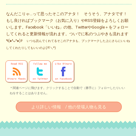
なんだこりゃ…って思ったそこのアナタ！ そうそう、アナタです！
もし良ければブックマーク（お気に入り）やRSS登録をよろしくお願
いします。Facebook「いいね」の他、TwitterやGoogle＋をフォロー
してくれると更新情報が流れます。ついでに私のつぶやきも流れます
٩(๑❛ᴗ❛๑)۶
いつも読んでくれてるそこのアナタも、ブックマークした上にさらにいいね
してくれたりしてもいいのよ(/∇＼*)
＊関連ページに飛びます。クリックすることで自動で（勝手に）フォローしたりいい
ねをすることはありません。
より詳しい情報 / 他の登場人物も見る