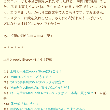
このエントリも本当は絵を入れたかったけど、時間的に無理…でし
た。考える事をやめたねこ先生の絵とか書く予定でした…。パタ
ッ。力つきました。かわりに顔文字てんこもりです。すみません。
コンスタントに絵を入れるなら、さらに小間切れの引っぱりシリー
ズになりますけど…よかとですか？w
あ、持病の癪が…ヨロヨロ（笑）
＊＊＊＊＊＊
上司とApple Storeへ行こう！連載
１）
上司と一緒にApple Storeに行こう！
２）
iMacのスペック、どうする？
３）
ついに事務所のiMacスペックが決定？！
４）
iMac対MacBook Air、買うのはどっちだ？
５）
ねこ先生のMacBook Airのスペックは？ 本当に買う気？
◀この記
事
5.5）
番外編『ねこ先生』
６）
結局iMacとMacBook Airは事務所にやって来たのか？