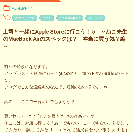
Apple的諸々
Apple Store
iMac
MacBook Air
ねこ先生
上司と一緒にApple Storeに行こう！ 5 ～ねこ先生
のMacBook Airのスペックは？ 本当に買う気？編
～
前回の続きになります。
アップルストア銀座に行ったyucovinと上司のドタバタ劇のパート
５。
ブログでこんな連続ものなんて、短編小説の様です。w
あの～、ここで一言いいでしょうか？
買い物って、ただ”モノを買う”だけの行為ですが、
そこには、お店に行って「あーでもない、こーでもない」と検討し
てみたり、試してみたり、（それで結局買わない事もあります