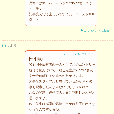
用途にはオーバースペックのiMac使ってま
す 汗；
記事読んでて楽しいですよぉ、イラストも可
愛い＾＾
▶このコメントに返信
Hatti
より
2011.1.26(水) 8:40
[title] 信頼
私も弱小経営者の一人としてこのエントリを
続けて読んでいて、ねこ先生がyucovinさん
を十分信頼しているのがわかります。
大事なスタッフだと思っているからiMacの
事も配慮したんじゃないでしょうかね？
お金の問題も任せて大丈夫と判断したんだと
思いますよ。
ねこ先生は感謝の気持ちとかは態度に出さな
そうな人ですからね。