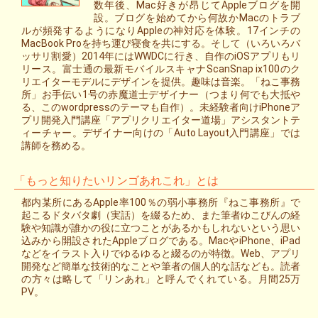
数年後、Mac好きが昂じてAppleブログを開
設。ブログを始めてから何故かMacのトラブ
ルが頻発するようになりAppleの神対応を体験。17インチの
MacBook Proを持ち運び寝食を共にする。そして（いろいろバ
ッサリ割愛）2014年にはWWDCに行き、自作のiOSアプリもリ
リース。富士通の最新モバイルスキャナScanSnap ix100のク
リエイターモデルにデザインを提供。趣味は音楽。「ねこ事務
所」お手伝い1号の赤魔道士デザイナー（つまり何でも大抵や
る、このwordpressのテーマも自作）。未経験者向けiPhoneア
プリ開発入門講座「アプリクリエイター道場」アシスタントテ
ィーチャー。デザイナー向けの「Auto Layout入門講座」では
講師を務める。
「もっと知りたいリンゴあれこれ」とは
都内某所にあるApple率100％の弱小事務所『ねこ事務所』で
起こるドタバタ劇（実話）を綴るため、また筆者ゆこびんの経
験や知識が誰かの役に立つことがあるかもしれないという思い
込みから開設されたAppleブログである。MacやiPhone、iPad
などをイラスト入りでゆるゆると綴るのが特徴。Web、アプリ
開発など簡単な技術的なことや筆者の個人的な話なども。読者
の方々は略して「リンあれ」と呼んでくれている。月間25万
PV。