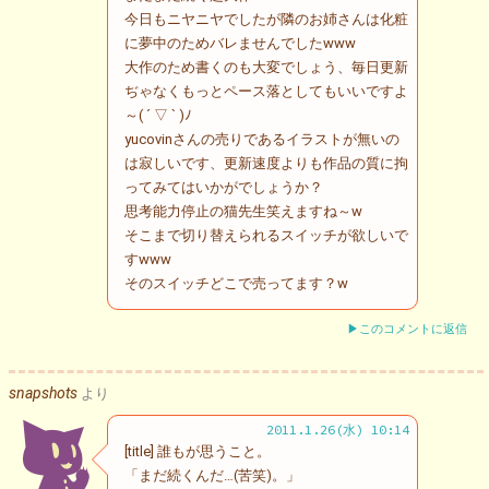
今日もニヤニヤでしたが隣のお姉さんは化粧
に夢中のためバレませんでしたwww
大作のため書くのも大変でしょう、毎日更新
ぢゃなくもっとペース落としてもいいですよ
～( ´ ▽ ` )ﾉ
yucovinさんの売りであるイラストが無いの
は寂しいです、更新速度よりも作品の質に拘
ってみてはいかがでしょうか？
思考能力停止の猫先生笑えますね～w
そこまで切り替えられるスイッチが欲しいで
すwww
そのスイッチどこで売ってます？w
▶このコメントに返信
snapshots
より
2011.1.26(水) 10:14
[title] 誰もが思うこと。
「まだ続くんだ…(苦笑)。」