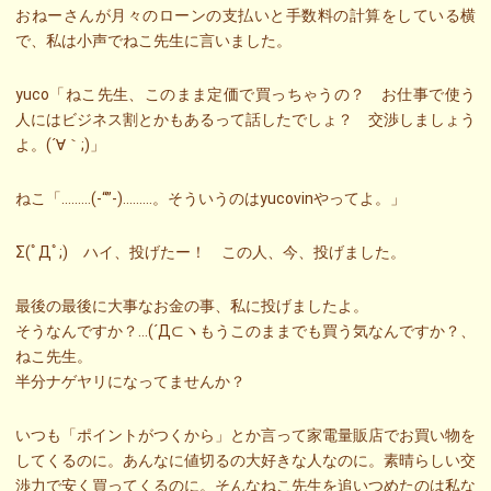
おねーさんが月々のローンの支払いと手数料の計算をしている横
で、私は小声でねこ先生に言いました。
yuco「ねこ先生、このまま定価で買っちゃうの？ お仕事で使う
人にはビジネス割とかもあるって話したでしょ？ 交渉しましょう
よ。(´∀｀;)」
ねこ「………(-“”-)………。そういうのはyucovinやってよ。」
Σ(ﾟДﾟ;) ハイ、投げたー！ この人、今、投げました。
最後の最後に大事なお金の事、私に投げましたよ。
そうなんですか？…(´Д⊂ヽもうこのままでも買う気なんですか？、
ねこ先生。
半分ナゲヤリになってませんか？
いつも「ポイントがつくから」とか言って家電量販店でお買い物を
してくるのに。あんなに値切るの大好きな人なのに。素晴らしい交
渉力で安く買ってくるのに。そんなねこ先生を追いつめたのは私な