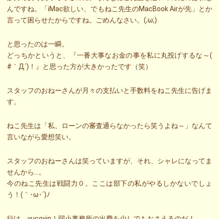
んですね。「iMac欲しい、でもねこ先生のMacBook Airが先」とか
言って困らせたからですね。ごめんなさい。(;ω;)
と思ったのは一瞬。
どっちかというと、『一番大事なお金の事を私に丸投げするな～(
#｀Д´)！』と思った方が大きかったです（笑）
スタッフのおねーさんが月々の支払いと手数料をねこ先生に告げま
す。
ねこ先生は「私、ローンの審査通らなかったら笑うよね～」なんて
言いながら愛想笑い。
スタッフのおねーさんは笑っていますが、それ、シャレになってま
せんから…。
今のねこ先生は戦闘力０。ここは部下の私がやるしかないでしょ
う！(｀･ω･´)ﾉ
行け、yucovin！弱小事務所の出費を少しでもおさえるのだ！