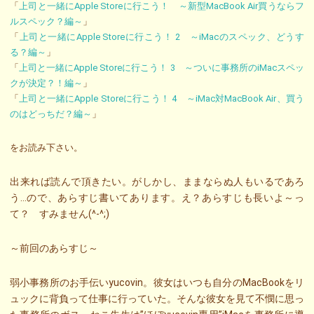
「
上司と一緒にApple Storeに行こう！ ～新型MacBook Air買うならフ
ルスペック？編～
」
「
上司と一緒にApple Storeに行こう！ 2 ～iMacのスペック、どうす
る？編～
」
「
上司と一緒にApple Storeに行こう！ 3 ～ついに事務所のiMacスペッ
クが決定？！編～
」
「
上司と一緒にApple Storeに行こう！ 4 ～iMac対MacBook Air、買う
のはどっちだ？編～
」
をお読み下さい。
出来れば読んで頂きたい。がしかし、ままならぬ人もいるであろ
う…ので、あらすじ書いてあります。え？あらすじも長いよ～っ
て？ すみません(^-^;)
～前回のあらすじ～
弱小事務所のお手伝いyucovin。彼女はいつも自分のMacBookをリ
ュックに背負って仕事に行っていた。そんな彼女を見て不憫に思っ