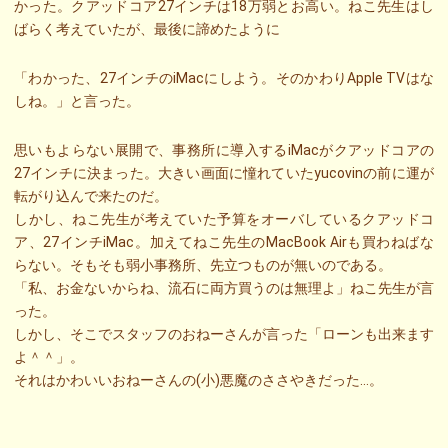
かった。クアッドコア27インチは18万弱とお高い。ねこ先生はし
ばらく考えていたが、最後に諦めたように
「わかった、27インチのiMacにしよう。そのかわりApple TVはな
しね。」と言った。
思いもよらない展開で、事務所に導入するiMacがクアッドコアの
27インチに決まった。大きい画面に憧れていたyucovinの前に運が
転がり込んで来たのだ。
しかし、ねこ先生が考えていた予算をオーバしているクアッドコ
ア、27インチiMac。加えてねこ先生のMacBook Airも買わねばな
らない。そもそも弱小事務所、先立つものが無いのである。
「私、お金ないからね、流石に両方買うのは無理よ」ねこ先生が言
った。
しかし、そこでスタッフのおねーさんが言った「ローンも出来ます
よ＾＾」。
それはかわいいおねーさんの(小)悪魔のささやきだった…。