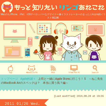
MacのちiPhone、iPad、iOSデベロッパーなデザイナー兼イラストレーターのまったりApple的イラ
スト雑記帳
トップページ
Apple的諸々
上司と一緒にApple Storeに行こう！ 5 ～ねこ先生
のMacBook Airのスペックは？ 本当に買う気？編～
[Last modified] 2014.08.28 at 19:36
2011 01/26 Wed.