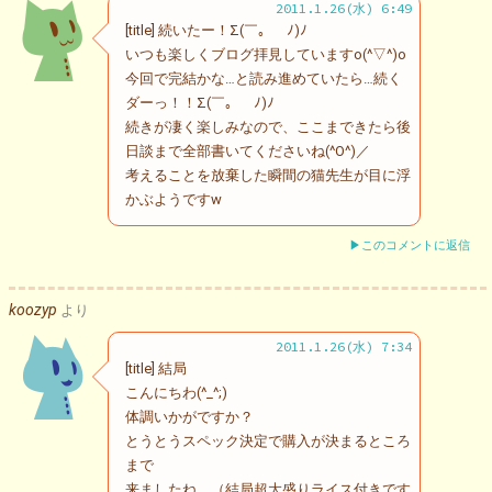
2011.1.26(水) 6:49
[title] 続いたー！Σ(￣。￣ﾉ)ﾉ
いつも楽しくブログ拝見していますo(^▽^)o
今回で完結かな…と読み進めていたら…続く
ダーっ！！Σ(￣。￣ﾉ)ﾉ
続きが凄く楽しみなので、ここまできたら後
日談まで全部書いてくださいね(^O^)／
考えることを放棄した瞬間の猫先生が目に浮
かぶようですw
▶このコメントに返信
koozyp
より
2011.1.26(水) 7:34
[title] 結局
こんにちわ(^_^;)
体調いかがですか？
とうとうスペック決定で購入が決まるところ
まで
来ましたね。（結局超大盛りライス付きです