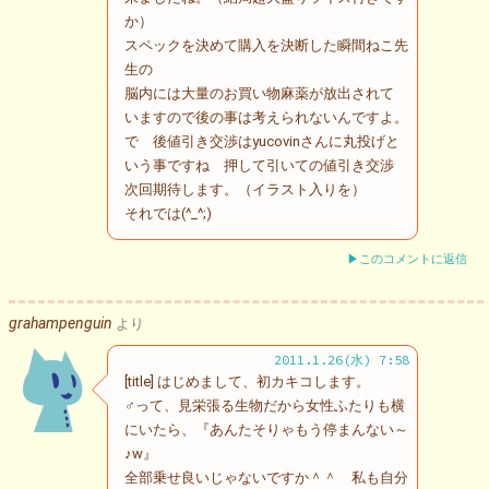
か）
スペックを決めて購入を決断した瞬間ねこ先
生の
脳内には大量のお買い物麻薬が放出されて
いますので後の事は考えられないんですよ。
で 後値引き交渉はyucovinさんに丸投げと
いう事ですね 押して引いての値引き交渉
次回期待します。（イラスト入りを）
それでは(^_^;)
▶このコメントに返信
grahampenguin
より
2011.1.26(水) 7:58
[title] はじめまして、初カキコします。
♂って、見栄張る生物だから女性ふたりも横
にいたら、『あんたそりゃもう停まんない～
♪w』
全部乗せ良いじゃないですか＾＾ 私も自分