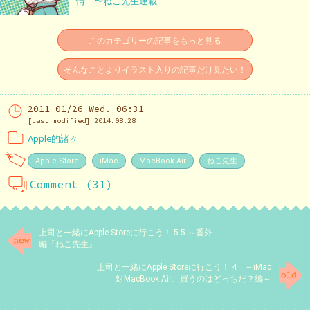
情 〜ねこ先生連載
このカテゴリーの記事をもっと見る
そんなことよりイラスト入りの記事だけ見たい！
2011 01/26 Wed. 06:31
[Last modified] 2014.08.28
Apple的諸々
Apple Store
iMac
MacBook Air
ねこ先生
Comment (31)
上司と一緒にApple Storeに行こう！ 5.5 ～番外
編『ねこ先生』
上司と一緒にApple Storeに行こう！ 4 ～iMac
対MacBook Air、買うのはどっちだ？編～