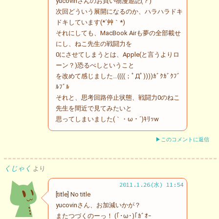
yucovinさんのお買い物漫遊記(？)
次回どういう展開になるのか、ハラハラドキ
ドキしています(*´艸｀*)
それにしても、MacBook Airも夢の全部載せ
にし、ねこ先生の戦闘力を
0にさせてしまうとは、Apple(と言うよりロ
ーン？)恐るべしということ
を改めて感じました…((((；ﾟДﾟ))))ｶﾞｸｶﾞｸﾌﾞ
ﾙﾌﾞﾙ
それと、思考回路停止状態、戦闘力0のねこ
先生を間近で見てみたいと
思ってしまいました(｀・ω・´)ｷﾘｯw
▶このコメントに返信
くじゃく
より
2011.1.26(水) 11:54
[title] No title
yucovinさん、お加減いかが？
またつづくのーっ！ (｢･ω･)｢ｶﾞｵｰ