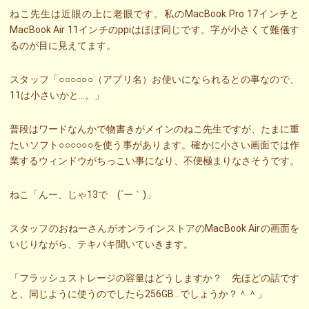
ねこ先生は近眼の上に老眼です。私のMacBook Pro 17インチと
MacBook Air 11インチのppiはほぼ同じです。字が小さくて難儀す
るのが目に見えてます。
スタッフ「○○○○○○（アプリ名）お使いになられるとの事なので、
11は小さいかと…。」
普段はワードなんかで物書きがメインのねこ先生ですが、たまに重
たいソフト○○○○○○を使う事があります。確かに小さい画面では作
業するウィンドウがちっこい事になり、不便極まりなさそうです。
ねこ「んー、じゃ13で (´ー｀)」
スタッフのおねーさんがオンラインストアのMacBook Airの画面を
いじりながら、テキパキ聞いていきます。
「フラッシュストレージの容量はどうしますか？ 先ほどの話です
と、同じように使うのでしたら256GB…でしょうか？＾＾」