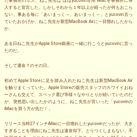
た事務所のボス、ねこ先生は”ほぼyucovin専用”iMacを事務所に導
入すると宣言した。しかしそれから１年以上が経ったが何もおこら
ない。事ある毎に「あいまっく～、あいまっく～」とyucovin言っ
ていたおかげか、ねこ先生が新型MacBook Airに一目惚れしたから
か…
ある日ねこ先生がApple Store銀座に一緒に行こうとyucovinに言っ
たのだ。
そして運命？のその日。
初めてApple Storeに足を踏み入れたねこ先生は新型MacBook Air
を触りまくっていた。Apple Storeの販売スタッフのカワイイおね
ーさんも交えて、スペック選び等様々なやりとりが続いていたのだ
が、突然思い出したかのように、ねこ先生が言いった「yucovinの
iMacを買う方が先だ！」
リリース当時27インチiMacに一目惚れしたyucovinだったが、大き
すぎることを理由にねこ先生は速攻却下。とりつくしまもない。不