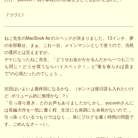
《つづく》
ねこ先生のMacBook Airのスペックが決まりました。13インチ、夢
の全部載せ。まぁ、これ一台、メインマシンとして使うので、当然
の選択とは言えますが。
ヤケになったねこ先生、「どうせお金がかかるんだから一つも二つ
も同じ！どうせ買うならハイスペック！」と”毒を食らわば皿ま
で”の心境だったのでしょう…。
次回はいよいよ最終回になるかな。（ホントは後日談も入れたいけ
ど…ボリューム的に無理かな…？）
「引っ張り過ぎ」とのお声もありましたがしかし、yucovinさんに
は長編大作を一気に書く程、生活にも体調にも余裕がないので…。
引っ張っているつもりではなく…。単にブログを書く時間の問題で
す。ごめんなさ～～い。