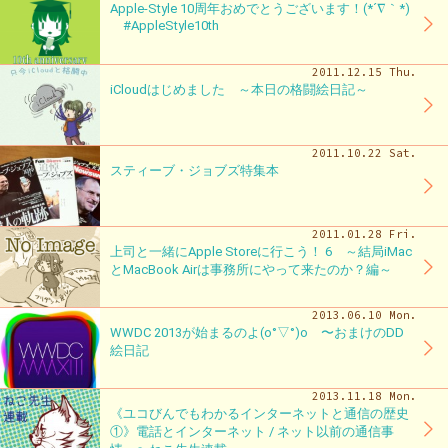
Apple-Style 10周年おめでとうございます！(*´∇｀*)
#AppleStyle10th
2011.12.15 Thu.
iCloudはじめました ～本日の格闘絵日記～
2011.10.22 Sat.
スティーブ・ジョブズ特集本
2011.01.28 Fri.
上司と一緒にApple Storeに行こう！ 6 ～結局iMac
とMacBook Airは事務所にやって来たのか？編～
2013.06.10 Mon.
WWDC 2013が始まるのよ(o°▽°)o 〜おまけのDD
絵日記
2013.11.18 Mon.
《ユコびんでもわかるインターネットと通信の歴史
①》電話とインターネット / ネット以前の通信事