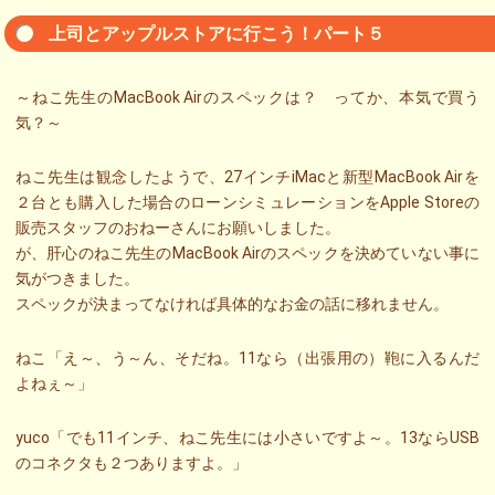
上司とアップルストアに行こう！パート５
～ねこ先生のMacBook Airのスペックは？ ってか、本気で買う
気？～
ねこ先生は観念したようで、27インチiMacと新型MacBook Airを
２台とも購入した場合のローンシミュレーションをApple Storeの
販売スタッフのおねーさんにお願いしました。
が、肝心のねこ先生のMacBook Airのスペックを決めていない事に
気がつきました。
スペックが決まってなければ具体的なお金の話に移れません。
ねこ「え～、う～ん、そだね。11なら（出張用の）鞄に入るんだ
よねぇ～」
yuco「でも11インチ、ねこ先生には小さいですよ～。13ならUSB
のコネクタも２つありますよ。」