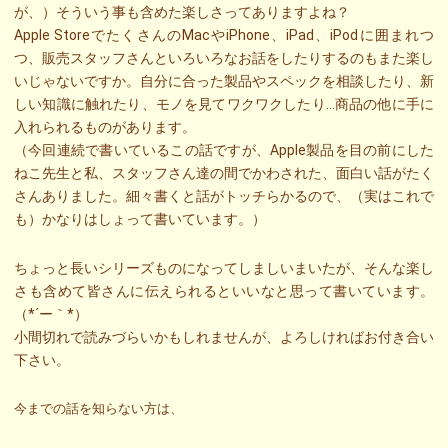
が、）そういう事も含めた楽しさってありますよね？
Apple StoreでたくさんのMacやiPhone、iPad、iPodに囲まれつ
つ、販売スタッフさんといろいろなお話をしたりするのもまた楽し
いじゃないですか。自分に合った製品やスペックを相談したり、新
しい知識に触れたり、モノを見てワクワクしたり…商品の他に手に
入れられるものがあります。
（今回連続で書いているこの話ですが、Apple製品を目の前にした
ねこ先生と私、スタッフさん達の間でかわされた、面白い話がたく
さんありました。細々書くと話がトッチらかるので、（実はこれで
も）かなりはしょって書いています。）
ちょっと長いシリーズものになってしましいまいたが、そんな楽し
さも含めて皆さんに伝えられるといいなと思って書いています。
（*´ー｀*）
小間切れで読みづらいかもしれませんが、よろしければお付き合い
下さい。
今までの話を知らない方は、