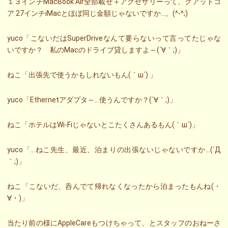
１３インチMacBook Air全部載せ＋アクセサリーって、クアッドコ
ア 27インチiMacとほぼ同じ金額じゃないですか…。(^-^;)
yuco「こないだはSuperDriveなんて要らないって言ってたじゃな
いですか？ 私のMacのドライブ貸しますよ～(´∀｀;)」
ねこ「出張先で使うかもしれないもん(｀ш´) 」
yuco「Ethernetアダプタ～…使うんですか？(´∀｀;)」
ねこ「ホテルはWi-Fiじゃないとこたくさんあるもん(｀ш´)」
yuco「…ねこ先生、最近、泊まりの出張ないじゃないですか…(´Д
｀;)」
ねこ「こないだ、呑んでて帰れなくなったから泊まったもんね(・
∀・)」
当たり前の様にAppleCareもつけちゃって、とスタッフのおねーさ