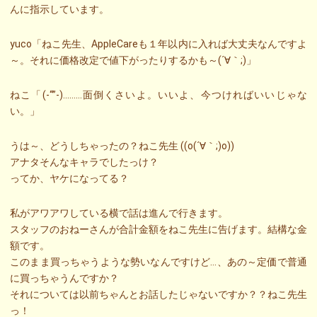
んに指示しています。
yuco「ねこ先生、AppleCareも１年以内に入れば大丈夫なんですよ
～。それに価格改定で値下がったりするかも～(´∀｀;)」
ねこ「(-“”-)………面倒くさいよ。いいよ、今つければいいじゃな
い。」
うは～、どうしちゃったの？ねこ先生 ((o(´∀｀;)o))
アナタそんなキャラでしたっけ？
ってか、ヤケになってる？
私がアワアワしている横で話は進んで行きます。
スタッフのおねーさんが合計金額をねこ先生に告げます。結構な金
額です。
このまま買っちゃうような勢いなんですけど…、あの～定価で普通
に買っちゃうんですか？
それについては以前ちゃんとお話したじゃないですか？？ねこ先生
っ！