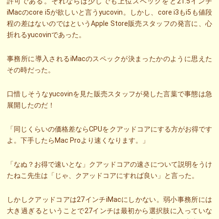
許可である。それならば少しでも上位スペックをと21.5インチ
iMacのcore i5が欲しいと言うyucovin。しかし、core i3もi5も値段
程の差はないのではというApple Store販売スタッフの発言に、心
折れるyucovinであった。
事務所に導入されるiMacのスペックが決まったかのように思えた
その時だった。
口惜しそうなyucovinを見た販売スタッフが発した言葉で事態は急
展開したのだ！
「同じくらいの価格差ならCPUをクアッドコアにする方がお得です
よ。下手したらMac Proより速くなります。」
「なぬ？お得で速いとな」クアッドコアの速さについて説明をうけ
たねこ先生は「じゃ、クアッドコアにすれば良い」と言った。
しかしクアッドコアは27インチiMacにしかない。弱小事務所には
大き過ぎるということで27インチは最初から選択肢に入っていな