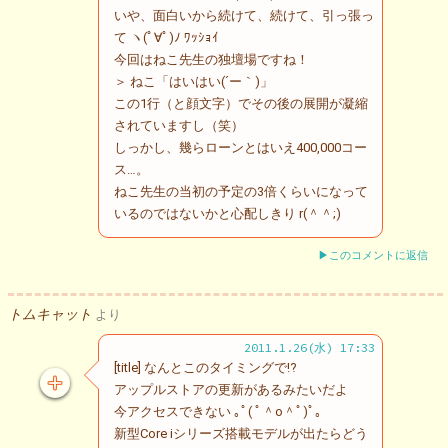
いや、面白いから続けて、続けて、引っ張っ
て ヽ(ﾟ∀ﾟ)ﾉ ﾜｯｼｮｲ
今回はねこ先生の独壇場ですね！
＞ ねこ「はいはい(´ー｀)」
この1行（と顔文字）でその後の展開が凝縮
されていますし（笑）
しっかし、幾らローンとはいえ400,000コー
ス…。
ねこ先生の当初の予定の3倍くらいになって
いるのではないかと心配しきり r(＾＾;)
▶このコメントに返信
トムキャット
より
2011.1.26(水) 17:33
[title] なんとこのタイミングで!?
アップルストアの更新があるみたいだよ
今アクセスできない ｡ﾟ( ﾟ＾o＾ﾟ)ﾟ｡
新型Core iシリーズ搭載モデルが出たらどう