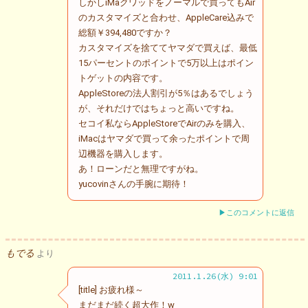
しかしiMaクワッドをノーマルで買ってもAir
のカスタマイズと合わせ、AppleCare込みで
総額￥394,480ですか？
カスタマイズを捨ててヤマダで買えば、最低
15パーセントのポイントで5万以上はポイン
トゲットの内容です。
AppleStoreの法人割引が5％はあるでしょう
が、それだけではちょっと高いですね。
セコイ私ならAppleStoreでAirのみを購入、
iMacはヤマダで買って余ったポイントで周
辺機器を購入します。
あ！ローンだと無理ですがね。
yucovinさんの手腕に期待！
▶このコメントに返信
もでる
より
2011.1.26(水) 9:01
[title] お疲れ様～
まだまだ続く超大作！w