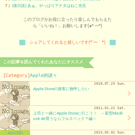
７）
(後日談) あぁ、やっぱりアナタはねこ先生
このブログがお役に立ったり楽しんでもらえた
ら「いいね！」お願いします(๑⁰ 〰⁰)
シェアしてくれると嬉しいです(*´ー｀*)
この記事を読んでくれたあなたにオススメ
[Category]
Apple的諸々
2010.07.25 Sun.
Apple Storeの接客に物申したい
2011.01.22 Sat.
上司と一緒にApple Storeに行こう！ ～新型MacB
ook Air買うならフルスペック？編～
2015.03.01 Sun.