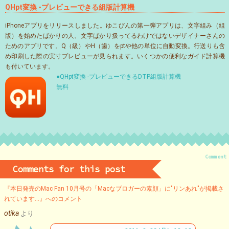
QHpt変換 -プレビューできる組版計算機
iPhoneアプリをリリースしました。ゆこびんの第一弾アプリは、文字組み（組
版）を始めたばかりの人、文字ばかり扱ってるわけではないデザイナーさんの
ためのアプリです。Q（級）やH（歯）をptや他の単位に自動変換。行送りも含
め印刷した際の実寸プレビューが見られます。いくつかの便利なガイド計算機
も付いています。
●QHpt変換 -プレビューできるDTP組版計算機
無料
Comment
Comments for this post
『本日発売のMac Fan 10月号の「Macなブロガーの素顔」に"リンあれ"が掲載さ
れています…』へのコメント
otika
より