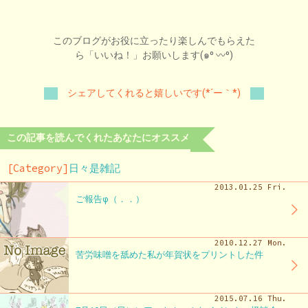
このブログがお役に立ったり楽しんでもらえた
ら「いいね！」お願いします(๑⁰ 〰⁰)
シェアしてくれると嬉しいです(*´ー｀*)
この記事を読んでくれたあなたにオススメ
[Category]
日々是雑記
2013.01.25 Fri.
ご報告φ（．．）
2010.12.27 Mon.
苦労味噌を舐めた私が年賀状をプリントした件
2015.07.16 Thu.