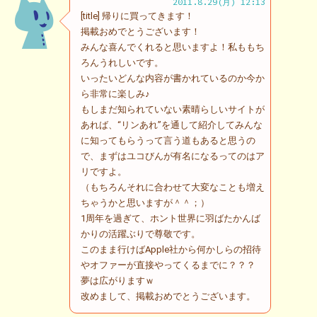
2011.8.29(月) 12:13
[title] 帰りに買ってきます！
掲載おめでとうございます！
みんな喜んでくれると思いますよ！私ももち
ろんうれしいです。
いったいどんな内容が書かれているのか今か
ら非常に楽しみ♪
もしまだ知られていない素晴らしいサイトが
あれば、“リンあれ”を通して紹介してみんな
に知ってもらうって言う道もあると思うの
で、まずはユコびんが有名になるってのはア
リですよ。
（もちろんそれに合わせて大変なことも増え
ちゃうかと思いますが＾＾；）
1周年を過ぎて、ホント世界に羽ばたかんば
かりの活躍ぶりで尊敬です。
このまま行けばApple社から何かしらの招待
やオファーが直接やってくるまでに？？？
夢は広がりますｗ
改めまして、掲載おめでとうございます。