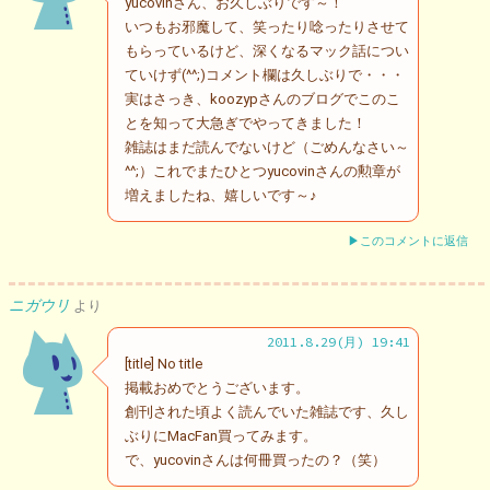
yucovinさん、お久しぶりです～！
いつもお邪魔して、笑ったり唸ったりさせて
もらっているけど、深くなるマック話につい
ていけず(^^;)コメント欄は久しぶりで・・・
実はさっき、koozypさんのブログでこのこ
とを知って大急ぎでやってきました！
雑誌はまだ読んでないけど（ごめんなさい～
^^;）これでまたひとつyucovinさんの勲章が
増えましたね、嬉しいです～♪
▶このコメントに返信
ニガウリ
より
2011.8.29(月) 19:41
[title] No title
掲載おめでとうございます。
創刊された頃よく読んでいた雑誌です、久し
ぶりにMacFan買ってみます。
で、yucovinさんは何冊買ったの？（笑）