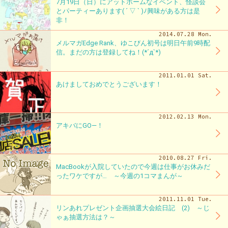
7月19日（日）にアットホームなイベント、怪談会
とパーティーあります( ´ ▽ ` )ﾉ興味がある方は是
非！
2014.07.28 Mon.
メルマガEdge Rank、ゆこびん初号は明日午前9時配
信。まだの方は登録してね！(*´д`*)
2011.01.01 Sat.
あけましておめでとうございます！
2012.02.13 Mon.
アキバにGO—！
2010.08.27 Fri.
MacBookが入院していたので今週は仕事がお休みだ
ったワケですが… ～今週の1コマまんが～
2011.11.01 Tue.
リンあれプレゼント企画抽選大会絵日記 (2) ～じ
ゃぁ抽選方法は？～