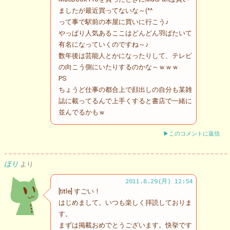
ましたが最近買ってないな～(^^ゞ
って事で駅前の本屋に買いに行こう♪
やっぱり人気あるここはどんどん羽ばたいて
有名になっていくのですね～♪
数年後は芸能人とかになったりして、テレビ
の向こう側にいたりするのかな～ｗｗｗ
PS
ちょうど仕事の都合上で顔出しの自分も某雑
誌に載ってるんで上手くすると書店で一緒に
並んでるかもｗ
▶このコメントに返信
ほり
より
2011.8.29(月) 12:54
[title] すごい！
はじめまして。いつも楽しく拝読しておりま
す。
まずは掲載おめでとうございます。快挙です