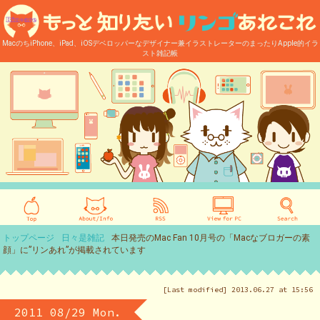
MacのちiPhone、iPad、iOSデベロッパーなデザイナー兼イラストレーターのまったりApple的イラ
スト雑記帳
トップページ
日々是雑記
本日発売のMac Fan 10月号の「Macなブロガーの素
顔」に”リンあれ”が掲載されています
[Last modified] 2013.06.27 at 15:56
2011 08/29 Mon.