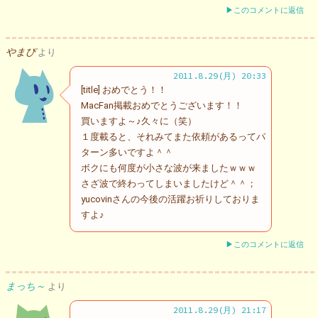
▶このコメントに返信
やまぴ
より
2011.8.29(月) 20:33
[title] おめでとう！！
MacFan掲載おめでとうございます！！
買いますよ～♪久々に（笑）
１度載ると、それみてまた依頼があるってパ
ターン多いですよ＾＾
ボクにも何度が小さな波が来ましたｗｗｗ
さざ波で終わってしまいましたけど＾＾；
yucovinさんの今後の活躍お祈りしておりま
すよ♪
▶このコメントに返信
まっち～
より
2011.8.29(月) 21:17