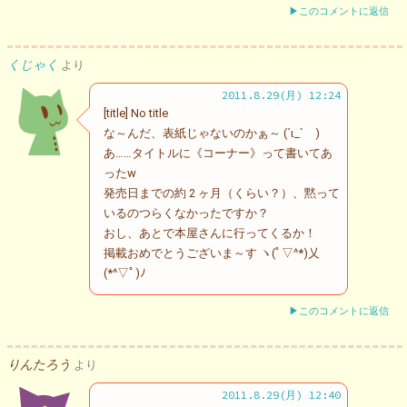
▶このコメントに返信
くじゃく
より
2011.8.29(月) 12:24
[title] No title
な～んだ、表紙じゃないのかぁ～ (´ι_` )
あ……タイトルに《コーナー》って書いてあ
ったw
発売日までの約 2 ヶ月（くらい？）、黙って
いるのつらくなかったですか？
おし、あとで本屋さんに行ってくるか！
掲載おめでとうございま～す ヽ(ﾟ▽^*)乂
(*^▽ﾟ)ﾉ
▶このコメントに返信
りんたろう
より
2011.8.29(月) 12:40