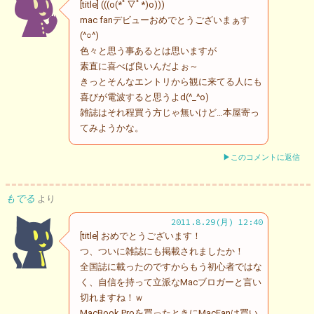
[title] (((o(*ﾟ▽ﾟ*)o)))
mac fanデビューおめでとうございまぁす
(^○^)
色々と思う事あるとは思いますが
素直に喜べば良いんだよぉ～
きっとそんなエントリから観に来てる人にも
喜びが電波すると思うよd(^_^o)
雑誌はそれ程買う方じゃ無いけど…本屋寄っ
てみようかな。
▶このコメントに返信
もでる
より
2011.8.29(月) 12:40
[title] おめでとうございます！
つ、ついに雑誌にも掲載されましたか！
全国誌に載ったのですからもう初心者ではな
く、自信を持って立派なMacブロガーと言い
切れますね！ｗ
MacBook Proを買ったときにMacFanは買い