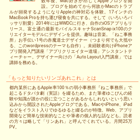
数年後、Mac好きが昂じてAppleブログを開
設。ブログを始めてから何故かMacのトラブ
ルが頻発するようになりAppleの神対応を体験。17インチの
MacBook Proを持ち運び寝食を共にする。そして（いろいろバ
ッサリ割愛）2014年にはWWDCに行き、自作のiOSアプリもリ
リース。富士通の最新モバイルスキャナScanSnap ix100のク
リエイターモデルにデザインを提供。趣味は音楽。「ねこ事務
所」お手伝い1号の赤魔道士デザイナー（つまり何でも大抵や
る、このwordpressのテーマも自作）。未経験者向けiPhoneア
プリ開発入門講座「アプリクリエイター道場」アシスタントテ
ィーチャー。デザイナー向けの「Auto Layout入門講座」では
講師を務める。
「もっと知りたいリンゴあれこれ」とは
都内某所にあるApple率100％の弱小事務所『ねこ事務所』で
起こるドタバタ劇（実話）を綴るため、また筆者ゆこびんの経
験や知識が誰かの役に立つことがあるかもしれないという思い
込みから開設されたAppleブログである。MacやiPhone、iPad
などをイラスト入りでゆるゆると綴るのが特徴。Web、アプリ
開発など簡単な技術的なことや筆者の個人的な話なども。読者
の方々は略して「リンあれ」と呼んでくれている。月間25万
PV。