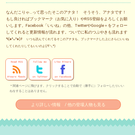
なんだこりゃ…って思ったそこのアナタ！ そうそう、アナタです！
もし良ければブックマーク（お気に入り）やRSS登録をよろしくお願
いします。Facebook「いいね」の他、TwitterやGoogle＋をフォロー
してくれると更新情報が流れます。ついでに私のつぶやきも流れます
٩(๑❛ᴗ❛๑)۶
いつも読んでくれてるそこのアナタも、ブックマークした上にさらにいいね
してくれたりしてもいいのよ(/∇＼*)
＊関連ページに飛びます。クリックすることで自動で（勝手に）フォローしたりいい
ねをすることはありません。
より詳しい情報 / 他の登場人物も見る