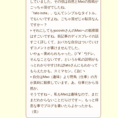
していました。その頃は自然とMacの投稿が
ごっちゃ混ぜでしたね。
「tato note」、なんてシンプルなタイトル。
でもいいですよね。ごちゃ混ぜじゃ駄目なん
ですか～？
> それにしてもyucovinさんのMacへの観察眼
はすごいですね。前記事のディスプレイの話
すごく詳しくて、おバカな自分はついていけ
ずコメントが書けませんでした。
いやぁ～褒められちゃった。(ﾉ´∀｀*)テレ。
そんなことないです。というか私の説明がも
っとわかりやすければtatoさんにもわかって
もらえたかも。スミマセン。(´Д⊂ヽ
> 自分はMac（趣味）より野鳥（仕事）の方
が真剣に観察しています。あ、仕事だから当
然か。
そうですね～。私もMacは趣味なので、まだ
まだわからないことだらけです～。もっと得
意な事でブログを書いたらよかったかも。
（笑）