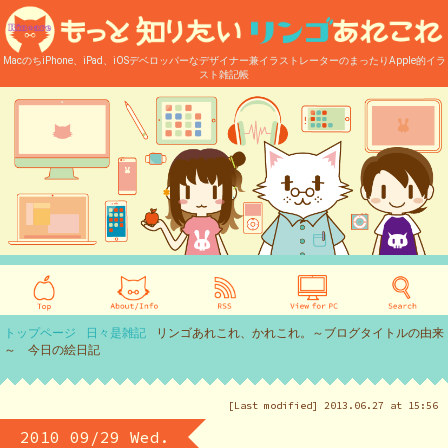
MacのちiPhone、iPad、iOSデベロッパーなデザイナー兼イラストレーターのまったりApple的イラ
スト雑記帳
トップページ
日々是雑記
リンゴあれこれ、かれこれ。～ブログタイトルの由来
～ 今日の絵日記
[Last modified] 2013.06.27 at 15:56
2010 09/29 Wed.