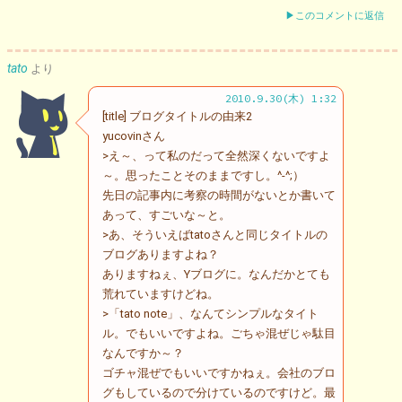
▶このコメントに返信
tato
より
2010.9.30(木) 1:32
[title] ブログタイトルの由来2
yucovinさん
>え～、って私のだって全然深くないですよ
～。思ったことそのままですし。^-^;）
先日の記事内に考察の時間がないとか書いて
あって、すごいな～と。
>あ、そういえばtatoさんと同じタイトルの
ブログありますよね？
ありますねぇ、Yブログに。なんだかとても
荒れていますけどね。
>「tato note」、なんてシンプルなタイト
ル。でもいいですよね。ごちゃ混ぜじゃ駄目
なんですか～？
ゴチャ混ぜでもいいですかねぇ。会社のブロ
グもしているので分けているのですけど。最