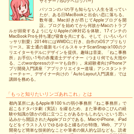
ザイナー / iSOデベロッパー)
パソコンのパの字も知らない人生を送ってい
たが、ある日MacBookと出会い恋に落ちる。
数年後、Mac好きが昂じてAppleブログを開
設。ブログを始めてから何故かMacのトラブ
ルが頻発するようになりAppleの神対応を体験。17インチの
MacBook Proを持ち運び寝食を共にする。そして（いろいろバ
ッサリ割愛）2014年にはWWDCに行き、自作のiOSアプリもリ
リース。富士通の最新モバイルスキャナScanSnap ix100のク
リエイターモデルにデザインを提供。趣味は音楽。「ねこ事務
所」お手伝い1号の赤魔道士デザイナー（つまり何でも大抵や
る、このwordpressのテーマも自作）。未経験者向けiPhoneア
プリ開発入門講座「アプリクリエイター道場」アシスタントテ
ィーチャー。デザイナー向けの「Auto Layout入門講座」では
講師を務める。
「もっと知りたいリンゴあれこれ」とは
都内某所にあるApple率100％の弱小事務所『ねこ事務所』で
起こるドタバタ劇（実話）を綴るため、また筆者ゆこびんの経
験や知識が誰かの役に立つことがあるかもしれないという思い
込みから開設されたAppleブログである。MacやiPhone、iPad
などをイラスト入りでゆるゆると綴るのが特徴。Web、アプリ
開発など簡単な技術的なことや筆者の個人的な話なども。読者