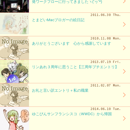
発ワークフローに行ってきましたヽ(‘ヮ’*)ゝ
2011.06.30 Thu.
とまどいMacブロガーの絵日記
2010.11.08 Mon.
ありがとうございます 心から感謝しています
2013.07.19 Fri.
リンあれ３周年に思うこと【三周年プチエントリ】
2011.02.07 Mon.
お礼と言い訳エントリ＋私の職業
2014.06.10 Tue.
ゆこびんサンフランシスコ（WWDC）から帰国