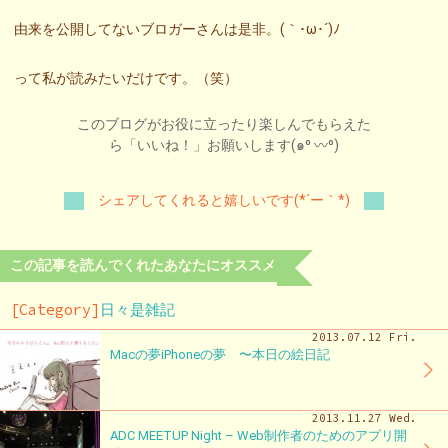
由来を公開してないブロガーさんは是非。(｀･ω･´)ﾉ
って私が読みたいだけです。（笑）
このブログがお役に立ったり楽しんでもらえた
ら「いいね！」お願いします(๑⁰ 〰⁰)
シェアしてくれると嬉しいです(*´ー｀*)
この記事を読んでくれたあなたにオススメ
[Category]
日々是雑記
2013.07.12 Fri.
Macの夢iPhoneの夢 〜本日の絵日記
2013.11.27 Wed.
ADC MEETUP Night – Web制作者のためのアプリ開