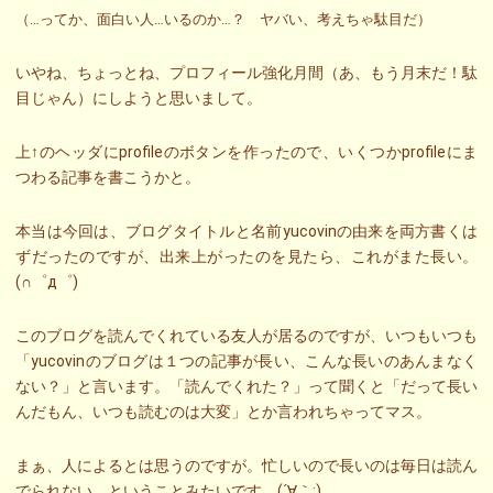
（…ってか、面白い人…いるのか…？ ヤバい、考えちゃ駄目だ）
いやね、ちょっとね、プロフィール強化月間（あ、もう月末だ！駄
目じゃん）にしようと思いまして。
上↑のヘッダにprofileのボタンを作ったので、いくつかprofileにま
つわる記事を書こうかと。
本当は今回は、ブログタイトルと名前yucovinの由来を両方書くは
ずだったのですが、出来上がったのを見たら、これがまた長い。
(∩゜д゜)
このブログを読んでくれている友人が居るのですが、いつもいつも
「yucovinのブログは１つの記事が長い、こんな長いのあんまなく
ない？」と言います。「読んでくれた？」って聞くと「だって長い
んだもん、いつも読むのは大変」とか言われちゃってマス。
まぁ、人によるとは思うのですが。忙しいので長いのは毎日は読ん
でられない、ということみたいです。(´∀｀;)