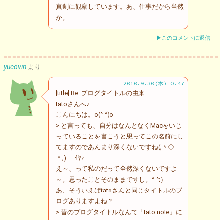
真剣に観察しています。あ、仕事だから当然
か。
▶このコメントに返信
yucovin
より
2010.9.30(木) 0:47
[title] Re: ブログタイトルの由来
tatoさんへ♪
こんにちは。o(^-^)o
> と言っても、自分はなんとなくMacをいじ
っていることを書こうと思ってこの名前にし
てますのであんまり深くないですね(;＾◇
＾;)ゝ ｲﾔｧ
え～、って私のだって全然深くないですよ
～。思ったことそのままですし。^-^;）
あ、そういえばtatoさんと同じタイトルのブ
ログありますよね？
> 昔のブログタイトルなんて「tato note」に