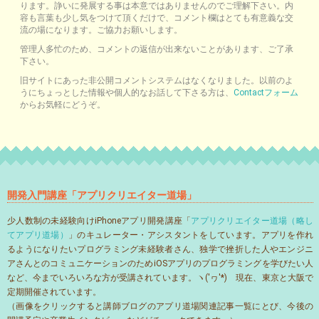
ります。諍いに発展する事は本意ではありませんのでご理解下さい。内
容も言葉も少し気をつけて頂くだけで、コメント欄はとても有意義な交
流の場になります。ご協力お願いします。
管理人多忙のため、コメントの返信が出来ないことがあります、ご了承
下さい。
旧サイトにあった非公開コメントシステムはなくなりました。以前のよ
うにちょっとした情報や個人的なお話して下さる方は、
Contactフォーム
からお気軽にどうぞ。
開発入門講座「アプリクリエイター道場」
少人数制の未経験向けiPhoneアプリ開発講座「
アプリクリエイター道場（略し
てアプリ道場）
」のキュレーター・アシスタントをしています。アプリを作れ
るようになりたいプログラミング未経験者さん、独学で挫折した人やエンジニ
アさんとのコミュニケーションのためiOSアプリのプログラミングを学びたい人
など、今までいろいろな方が受講されています。ヽ('ヮ'*)ゝ現在、東京と大阪で
定期開催されています。
（画像をクリックすると講師ブログのアプリ道場関連記事一覧にとび、今後の