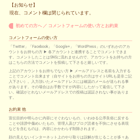
【お知らせ】
現在、コメント欄は閉じられています。
初めての方へ ／ コメントフォームの使い方とお約束
コメントフォームの使い方
「Twitter」「Facebook」「Google+」「WordPress」のいずれかのアカ
ウントをお持ちの方 ▶ 各アカウントと連携することでコメントできま
す。コメントしたことはSNSに流れませんので、アカウントをお持ちの方
はこちらの方法でコメントを投稿して下さると嬉しいです。
上記のアカウントをお持ちでない方 ▶ メールアドレスと名前を入力する
ことでコメント出来ます（自サイトをお持ちの方はサイトURLも是非ご記
入下さい）。入力頂いたメールアドレスには確認のメールが送られる事
があります。その場合はお手数ですが内容にしたがって返信して下さ
い。確認がとれないメールアドレスでの投稿は認証されない事がありま
す。
お約束 他
宣伝目的や明らかに内容にそぐわないもの、いわゆる公序良俗に反する
ことや誹謗中傷めいたもの、管理人及びブログ読者を不快にさせる表現
などを含むものは、内容にかかわらず削除されます。
顔の見えないインターネット上のやり取りは誤解が生じることが多々あ