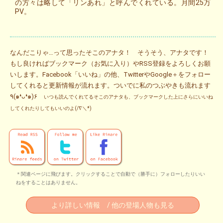
の方々は略して「リンあれ」と呼んでくれている。月間25万
PV。
なんだこりゃ…って思ったそこのアナタ！ そうそう、アナタです！
もし良ければブックマーク（お気に入り）やRSS登録をよろしくお願
いします。Facebook「いいね」の他、TwitterやGoogle＋をフォロー
してくれると更新情報が流れます。ついでに私のつぶやきも流れます
٩(๑❛ᴗ❛๑)۶
いつも読んでくれてるそこのアナタも、ブックマークした上にさらにいいね
してくれたりしてもいいのよ(/∇＼*)
＊関連ページに飛びます。クリックすることで自動で（勝手に）フォローしたりいい
ねをすることはありません。
より詳しい情報 / 他の登場人物も見る