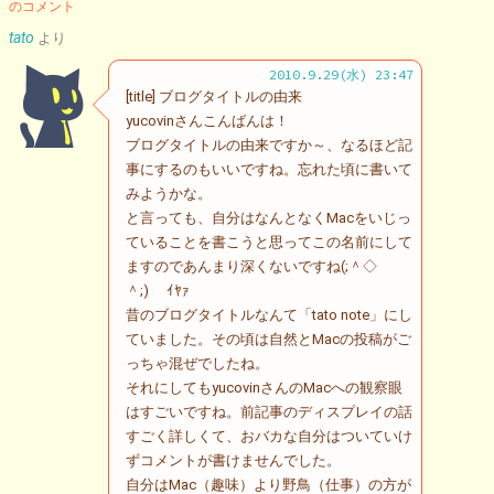
のコメント
tato
より
2010.9.29(水) 23:47
[title] ブログタイトルの由来
yucovinさんこんばんは！
ブログタイトルの由来ですか～、なるほど記
事にするのもいいですね。忘れた頃に書いて
みようかな。
と言っても、自分はなんとなくMacをいじっ
ていることを書こうと思ってこの名前にして
ますのであんまり深くないですね(;＾◇
＾;)ゝ ｲﾔｧ
昔のブログタイトルなんて「tato note」にし
ていました。その頃は自然とMacの投稿がご
っちゃ混ぜでしたね。
それにしてもyucovinさんのMacへの観察眼
はすごいですね。前記事のディスプレイの話
すごく詳しくて、おバカな自分はついていけ
ずコメントが書けませんでした。
自分はMac（趣味）より野鳥（仕事）の方が