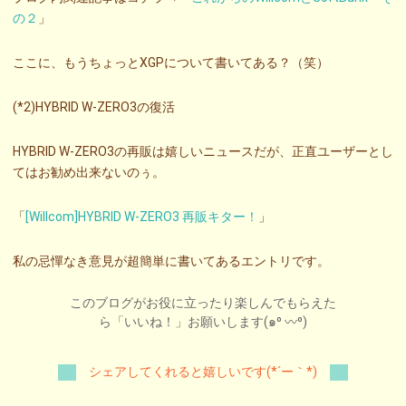
の２
」
ここに、もうちょっとXGPについて書いてある？（笑）
(*2)HYBRID W-ZERO3の復活
HYBRID W-ZERO3の再販は嬉しいニュースだが、正直ユーザーとし
てはお勧め出来ないのぅ。
「
[Willcom]HYBRID W-ZERO3 再販キター！
」
私の忌憚なき意見が超簡単に書いてあるエントリです。
このブログがお役に立ったり楽しんでもらえた
ら「いいね！」お願いします(๑⁰ 〰⁰)
シェアしてくれると嬉しいです(*´ー｀*)