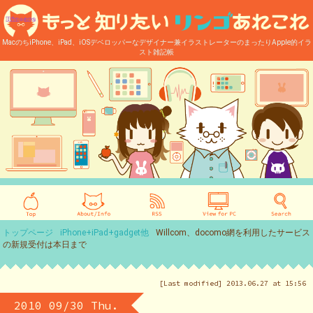
MacのちiPhone、iPad、iOSデベロッパーなデザイナー兼イラストレーターのまったりApple的イラ
スト雑記帳
トップページ
iPhone+iPad+gadget他
Willcom、docomo網を利用したサービス
の新規受付は本日まで
[Last modified] 2013.06.27 at 15:56
2010 09/30 Thu.