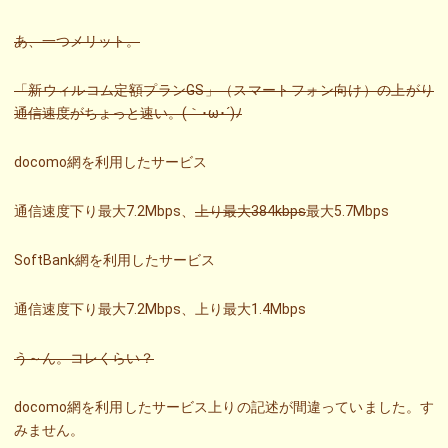
あ、一つメリット。
「新ウィルコム定額プランGS」（スマートフォン向け）の上がり
通信速度がちょっと速い。(｀･ω･´)ﾉ
docomo網を利用したサービス
通信速度下り最大7.2Mbps、
上り最大384kbps
最大5.7Mbps
SoftBank網を利用したサービス
通信速度下り最大7.2Mbps、上り最大1.4Mbps
う～ん。コレくらい？
docomo網を利用したサービス上りの記述が間違っていました。す
みません。