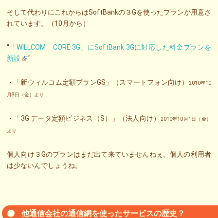
そして代わりにこれからはSoftBankの３Gを使ったプランが用意さ
れています。（10月から）
“
「WILLCOM CORE 3G」にSoftBank 3Gに対応した料金プランを
新設
“
・「新ウィルコム定額プランGS」（スマートフォン向け）
2010年10
月8日（金）より
・「3G データ定額ビジネス（S）」（法人向け）
2010年10月1日（金）
より
個人向け３Gのプランはまだ出て来ていませんねぇ。個人の利用者
は少ないんでしょうね。
他通信会社の通信網を使ったサービスの歴史？