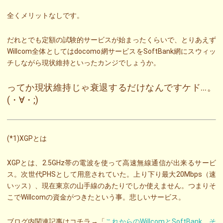
全くメリットなしです。
だれとでも定額の試験的サービスが始まったくらいで、とりあえず
Willcom全体としてはdocomo網サービスをSoftBank網にスウィッ
チしながら現状維持といったカンジでしょうか。
ってか現状維持じゃ衰退するだけなんですケド…。
(・∀・;)
(*1)XGPとは
XGPとは、2.5GHz帯の電波を使って高速無線通信が出来るサービ
ス。次世代PHSとして用意されていた。上り下り最大20Mbps（速
いッス）、現在東京の山手線のあたりでしか使えません。つまりそ
こでWillcomの資金がつきたという事。悲しいサービス。
ブログ内関連記事はコチラ→「
これからのWillcomとSoftBank そ