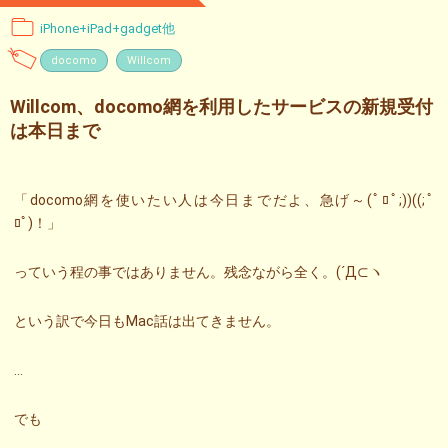
iPhone+iPad+gadget他
docomo
Willcom
Willcom、docomo網を利用したサービスの新規受付
は本日まで
「docomo網を使いたい人は今日までだよ、急げ～(ﾟﾛﾟ;))((;ﾟ
ﾛﾟ)！」
っていう程の事ではありません。残念ながら全く。(´Д⊂ヽ
という訳で今日もMac話は出てきません。
…
でも