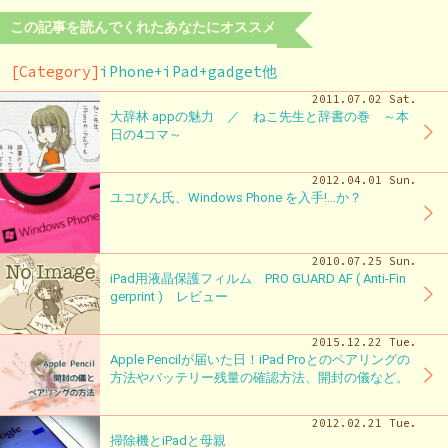
この記事を読んでくれたあなたにオススメ
[Category]
iPhone+iPad+gadget他
2011.07.02 Sat.
大辞林 appの魅力 ／ ねこ先生と辞書の巻 ～本
日の4コマ～
2012.04.01 Sun.
ユコびん氏、Windows Phone を入手!…か？
2010.07.25 Sun.
iPad用液晶保護フィルム PRO GUARD AF ( Anti-Fin
gerprint ) レビュー
2015.12.22 Tue.
Apple Pencilが届いた日！iPad Proとのペアリングの
方法やバッテリー残量の確認方法、開封の儀など。
2012.02.21 Tue.
掃除機とiPadと母親