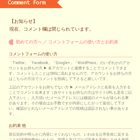
Comment Form
【お知らせ】
現在、コメント欄は閉じられています。
初めての方へ ／ コメントフォームの使い方とお約束
コメントフォームの使い方
「Twitter」「Facebook」「Google+」「WordPress」のいずれかのアカ
ウントをお持ちの方 ▶ 各アカウントと連携することでコメントできま
す。コメントしたことはSNSに流れませんので、アカウントをお持ちの方
はこちらの方法でコメントを投稿して下さると嬉しいです。
上記のアカウントをお持ちでない方 ▶ メールアドレスと名前を入力する
ことでコメント出来ます（自サイトをお持ちの方はサイトURLも是非ご記
入下さい）。入力頂いたメールアドレスには確認のメールが送られる事
があります。その場合はお手数ですが内容にしたがって返信して下さ
い。確認がとれないメールアドレスでの投稿は認証されない事がありま
す。
お約束 他
宣伝目的や明らかに内容にそぐわないもの、いわゆる公序良俗に反する
ことや誹謗中傷めいたもの、管理人及びブログ読者を不快にさせる表現