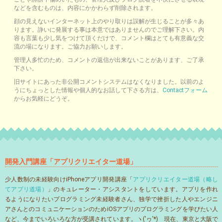
などを含むものは、内容にかかわらず削除されます。
顔の見えないインターネット上のやり取りは誤解が生じることが多々あ
ります。諍いに発展する事は本意ではありませんのでご理解下さい。内
容も言葉も少し気をつけて頂くだけで、コメント欄はとても有意義な交
流の場になります。ご協力お願いします。
管理人多忙のため、コメントの返信が出来ないことがあります、ご了承
下さい。
旧サイトにあった非公開コメントシステムはなくなりました。以前のよ
うにちょっとした情報や個人的なお話して下さる方は、
Contactフォーム
からお気軽にどうぞ。
開発入門講座「アプリクリエイター道場」
少人数制の未経験向けiPhoneアプリ開発講座「
アプリクリエイター道場（略し
てアプリ道場）
」のキュレーター・アシスタントをしています。アプリを作れ
るようになりたいプログラミング未経験者さん、独学で挫折した人やエンジニ
アさんとのコミュニケーションのためiOSアプリのプログラミングを学びたい人
など、今までいろいろな方が受講されています。ヽ('ヮ'*)ゝ現在、東京と大阪で