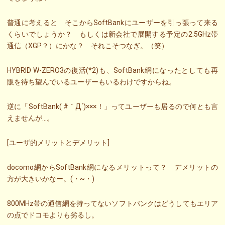
普通に考えると そこからSoftBankにユーザーを引っ張って来る
くらいでしょうか？ もしくは新会社で展開する予定の2.5GHz帯
通信（XGP？）にかな？ それこそつなぎ。（笑）
HYBRID W-ZERO3の復活(*2)も、SoftBank網になったとしても再
販を待ち望んでいるユーザーもいるわけですからね。
逆に「SoftBank( #｀Д´)×××！」ってユーザーも居るので何とも言
えませんが…。
[ユーザ的メリットとデメリット]
docomo網からSoftBank網になるメリットって？ デメリットの
方が大きいかなー。(・~・)
800MHz帯の通信網を持ってないソフトバンクはどうしてもエリア
の点でドコモよりも劣るし。