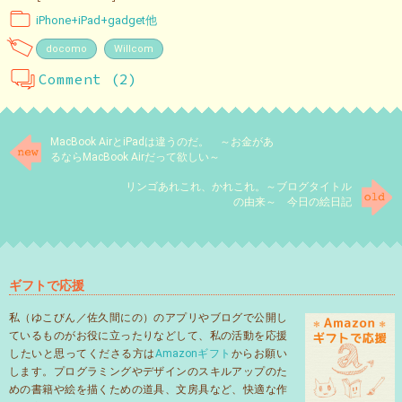
iPhone+iPad+gadget他
docomo
Willcom
Comment (2)
MacBook AirとiPadは違うのだ。 ～お金があ
るならMacBook Airだって欲しい～
リンゴあれこれ、かれこれ。～ブログタイトル
の由来～ 今日の絵日記
ギフトで応援
私（ゆこびん／佐久間にの）のアプリやブログで公開し
ているものがお役に立ったりなどして、私の活動を応援
したいと思ってくださる方は
Amazonギフト
からお願い
します。プログラミングやデザインのスキルアップのた
めの書籍や絵を描くための道具、文房具など、快適な作