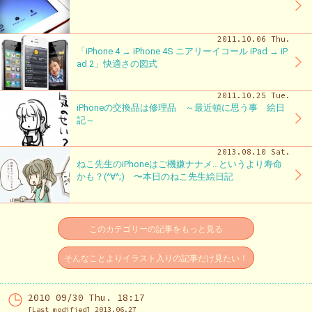
2011.10.06 Thu.
「iPhone 4 → iPhone 4S ニアリーイコール iPad → iP
ad 2」快適さの図式
2011.10.25 Tue.
iPhoneの交換品は修理品 ～最近頓に思う事 絵日
記～
2013.08.10 Sat.
ねこ先生のiPhoneはご機嫌ナナメ…というより寿命
かも？(^∀^;) 〜本日のねこ先生絵日記
このカテゴリーの記事をもっと見る
そんなことよりイラスト入りの記事だけ見たい！
2010 09/30 Thu. 18:17
[Last modified] 2013.06.27