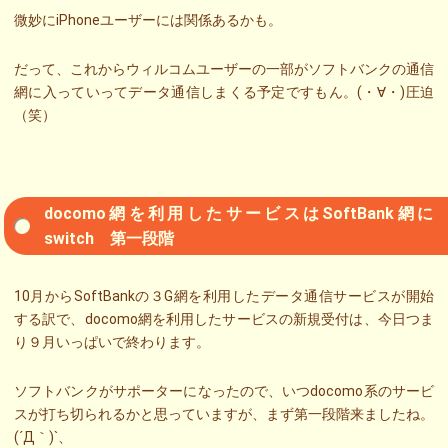
微妙にiPhoneユーザーには関係あるかも。
だって、これからウィルコムユーザーの一部がソフトバンクの通信
網に入っていってデータ通信しまくる予定ですもん。(・∀・)圧迫
（笑）
docomo網を利用したサービスはSoftBank網に
switch 第一段階
10月からSoftBankの３G網を利用したデータ通信サービスが開始
する訳で、docomo網を利用したサービスの新規受付は、今日つま
り９月いっぱいで終わります。
ソフトバンクがサポーターになったので、いつdocomo系のサービ
スが打ち切られるかと思っていますが、まず第一段階来ましたね。
(´Д｀)`、