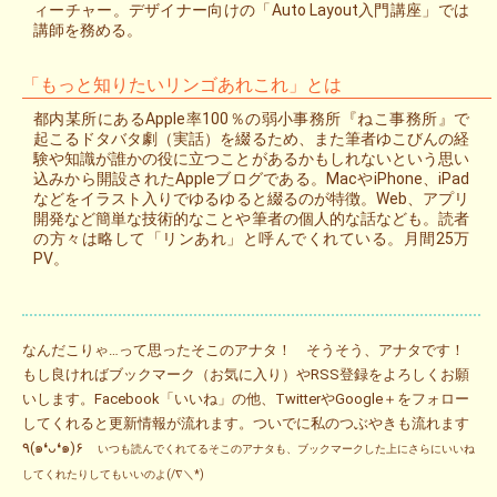
ィーチャー。デザイナー向けの「Auto Layout入門講座」では
講師を務める。
「もっと知りたいリンゴあれこれ」とは
都内某所にあるApple率100％の弱小事務所『ねこ事務所』で
起こるドタバタ劇（実話）を綴るため、また筆者ゆこびんの経
験や知識が誰かの役に立つことがあるかもしれないという思い
込みから開設されたAppleブログである。MacやiPhone、iPad
などをイラスト入りでゆるゆると綴るのが特徴。Web、アプリ
開発など簡単な技術的なことや筆者の個人的な話なども。読者
の方々は略して「リンあれ」と呼んでくれている。月間25万
PV。
なんだこりゃ…って思ったそこのアナタ！ そうそう、アナタです！
もし良ければブックマーク（お気に入り）やRSS登録をよろしくお願
いします。Facebook「いいね」の他、TwitterやGoogle＋をフォロー
してくれると更新情報が流れます。ついでに私のつぶやきも流れます
٩(๑❛ᴗ❛๑)۶
いつも読んでくれてるそこのアナタも、ブックマークした上にさらにいいね
してくれたりしてもいいのよ(/∇＼*)