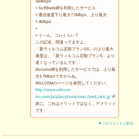
384kbps
> SoftBank網を利用したサービス
> 通信速度下り最大7.2Mbps、上り最大
1.4Mbps
>
> う～ん。コレくらい？
この記述、間違ってますよ。
「新ウィルコム定額プランGS」の上り最大
速度は、「新ウィルコム定額プランG」より
遅くなっているんです。
docomo網を利用したサービスでは、上り最
大5.7Mbpsですからね。
WILLCOMのページを参照してください。
http://www.willcom-
inc.com/ja/plan/phone/new_fixed_rate_g/
故に、これはメリットではなく、デメリット
です。
▶このコメントに返信