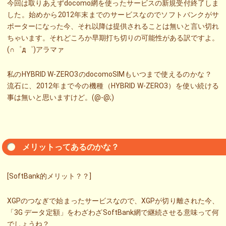
今回は取りあえずdocomo網を使ったサービスの新規受付終了しま
した。始めから2012年末までのサービスなのでソフトバンクがサ
ポーターになった今、それ以降は提供されることは無いと言い切れ
ちゃいます。それどころか早期打ち切りの可能性がある訳ですよ。
(∩゜д゜)アラマァ
私のHYBRID W-ZERO3のdocomoSIMもいつまで使えるのかな？
流石に、2012年まで今の機種（HYBRID W-ZERO3）を使い続ける
事は無いと思いますけど。(@-@;)
メリットってあるのかな？
[SoftBank的メリット？？]
XGPのつなぎで始まったサービスなので、XGPが切り離された今、
「3G データ定額」をわざわざSoftBank網で継続させる意味って何
でしょうね？