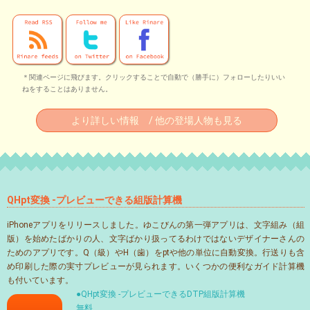
＊関連ページに飛びます。クリックすることで自動で（勝手に）フォローしたりいい
ねをすることはありません。
より詳しい情報 / 他の登場人物も見る
QHpt変換 -プレビューできる組版計算機
iPhoneアプリをリリースしました。ゆこびんの第一弾アプリは、文字組み（組
版）を始めたばかりの人、文字ばかり扱ってるわけではないデザイナーさんの
ためのアプリです。Q（級）やH（歯）をptや他の単位に自動変換。行送りも含
め印刷した際の実寸プレビューが見られます。いくつかの便利なガイド計算機
も付いています。
●QHpt変換 -プレビューできるDTP組版計算機
無料