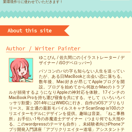
業環境作りに使わせていただきます！
About this site
Author / Writer Painter
ゆこびん / 佐久間にの (イラストレーター / デ
ザイナー / iSOデベロッパー)
パソコンのパの字も知らない人生を送ってい
たが、ある日MacBookと出会い恋に落ちる。
数年後、Mac好きが昂じてAppleブログを開
設。ブログを始めてから何故かMacのトラブ
ルが頻発するようになりAppleの神対応を体験。17インチの
MacBook Proを持ち運び寝食を共にする。そして（いろいろバ
ッサリ割愛）2014年にはWWDCに行き、自作のiOSアプリもリ
リース。富士通の最新モバイルスキャナScanSnap ix100のク
リエイターモデルにデザインを提供。趣味は音楽。「ねこ事務
所」お手伝い1号の赤魔道士デザイナー（つまり何でも大抵や
る、このwordpressのテーマも自作）。未経験者向けiPhoneア
プリ開発入門講座「アプリクリエイター道場」アシスタントテ