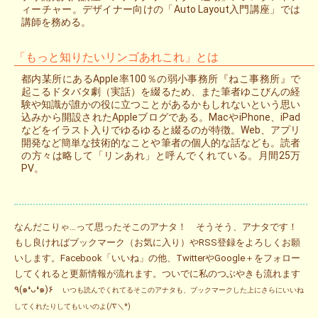
ィーチャー。デザイナー向けの「Auto Layout入門講座」では
講師を務める。
「もっと知りたいリンゴあれこれ」とは
都内某所にあるApple率100％の弱小事務所『ねこ事務所』で
起こるドタバタ劇（実話）を綴るため、また筆者ゆこびんの経
験や知識が誰かの役に立つことがあるかもしれないという思い
込みから開設されたAppleブログである。MacやiPhone、iPad
などをイラスト入りでゆるゆると綴るのが特徴。Web、アプリ
開発など簡単な技術的なことや筆者の個人的な話なども。読者
の方々は略して「リンあれ」と呼んでくれている。月間25万
PV。
なんだこりゃ…って思ったそこのアナタ！ そうそう、アナタです！
もし良ければブックマーク（お気に入り）やRSS登録をよろしくお願
いします。Facebook「いいね」の他、TwitterやGoogle＋をフォロー
してくれると更新情報が流れます。ついでに私のつぶやきも流れます
٩(๑❛ᴗ❛๑)۶
いつも読んでくれてるそこのアナタも、ブックマークした上にさらにいいね
してくれたりしてもいいのよ(/∇＼*)