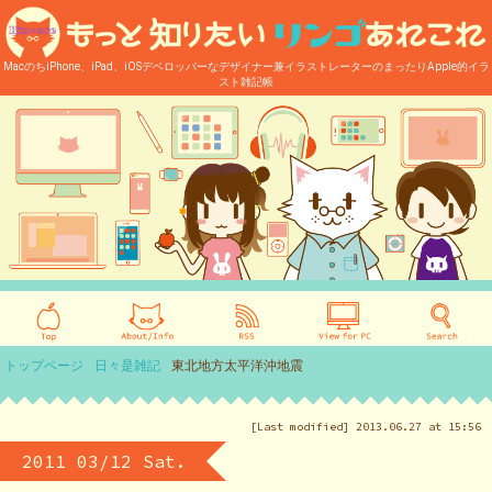
MacのちiPhone、iPad、iOSデベロッパーなデザイナー兼イラストレーターのまったりApple的イラ
スト雑記帳
トップページ
日々是雑記
東北地方太平洋沖地震
[Last modified] 2013.06.27 at 15:56
2011 03/12 Sat.