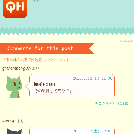
無料
Comment
Comments for this post
『東北地方太平洋沖地震…』へのコメント
grahampenguin
より
2011.3.12(土) 21:36
[title] No title
その気持ちで充分です。
▶このコメントに返信
koozyp
より
2011.3.12(土) 22:01