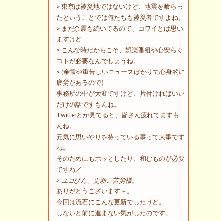
> 東京は被災地ではないけど、地震を喰らっ
たということでは俺たちも被災者ですよね。
> まだ余震も続いてるので、コワイとは思い
ますけど
> こんな時だからこそ、娯楽番組や心安らぐ
コトが必要なんでしょうね。
> (余震や重苦しいニュースばかりで心身的に
疲労があるので)
事務所の中が大変ですけど、片付ければいい
だけの話ですもんね。
Twitterとか見てると、皆さん疲れてますも
んね。
元気に思いやりを持っている事って大事です
ね。
そのためにもホッとしたり、和むものが必要
ですね／
> ユコびん、更新ご苦労様。
ありがとうございます～。
今回は流石にこんな更新でしたけど。
しないと前に進まない気がしたのです。