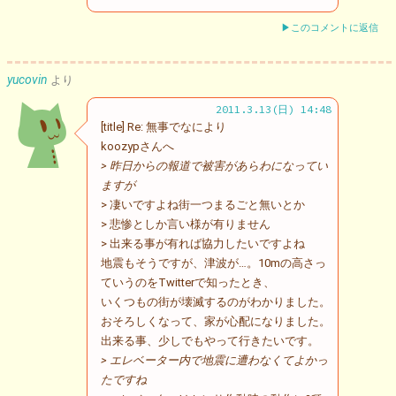
▶このコメントに返信
yucovin
より
2011.3.13(日) 14:48
[title] Re: 無事でなにより
koozypさんへ
> 昨日からの報道で被害があらわになってい
ますが
> 凄いですよね街一つまるごと無いとか
> 悲惨としか言い様が有りません
> 出来る事が有れば協力したいですよね
地震もそうですが、津波が…。10mの高さっ
ていうのをTwitterで知ったとき、
いくつもの街が壊滅するのがわかりました。
おそろしくなって、家が心配になりました。
出来る事、少しでもやって行きたいです。
> エレベーター内で地震に遭わなくてよかっ
たですね