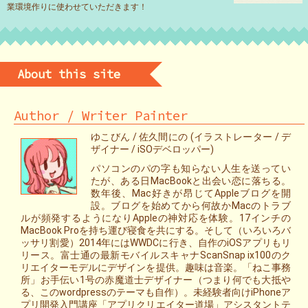
業環境作りに使わせていただきます！
About this site
Author / Writer Painter
ゆこびん / 佐久間にの (イラストレーター / デ
ザイナー / iSOデベロッパー)
パソコンのパの字も知らない人生を送ってい
たが、ある日MacBookと出会い恋に落ちる。
数年後、Mac好きが昂じてAppleブログを開
設。ブログを始めてから何故かMacのトラブ
ルが頻発するようになりAppleの神対応を体験。17インチの
MacBook Proを持ち運び寝食を共にする。そして（いろいろバ
ッサリ割愛）2014年にはWWDCに行き、自作のiOSアプリもリ
リース。富士通の最新モバイルスキャナScanSnap ix100のク
リエイターモデルにデザインを提供。趣味は音楽。「ねこ事務
所」お手伝い1号の赤魔道士デザイナー（つまり何でも大抵や
る、このwordpressのテーマも自作）。未経験者向けiPhoneア
プリ開発入門講座「アプリクリエイター道場」アシスタントテ