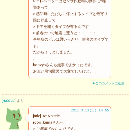
> エレベーターはセンサ作動時の動作に2種
類あって
> 感知時にただちに停止するタイプと最寄り
階に停止して
> ドアを開くタイプが有るんです
> 前者の中で地震に遭うと・・・・・
事務所のビルは思いっきり、前者のタイプで
す。
だからぞっとしました。
。
koozypさんも無事でよかったです。
お互い帰宅難民で大変でしたけど。
▶このコメントに返信
yucovin
より
2011.3.13(日) 14:55
[title] Re: No title
robo_kumaさんへ
> ご無事でなによりです。