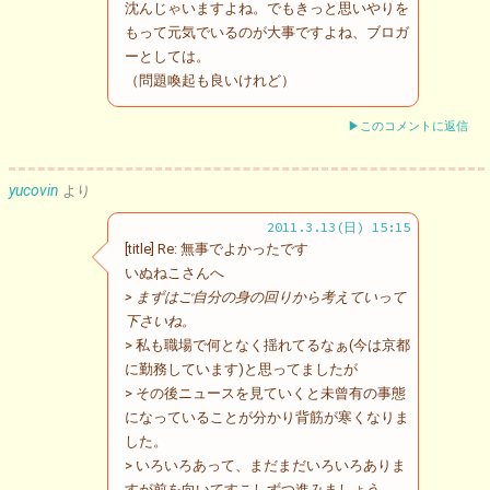
沈んじゃいますよね。でもきっと思いやりを
もって元気でいるのが大事ですよね、ブロガ
ーとしては。
（問題喚起も良いけれど）
▶このコメントに返信
yucovin
より
2011.3.13(日) 15:15
[title] Re: 無事でよかったです
いぬねこさんへ
> まずはご自分の身の回りから考えていって
下さいね。
> 私も職場で何となく揺れてるなぁ(今は京都
に勤務しています)と思ってましたが
> その後ニュースを見ていくと未曾有の事態
になっていることが分かり背筋が寒くなりま
した。
> いろいろあって、まだまだいろいろありま
すが前を向いてすこしずつ進みましょう。