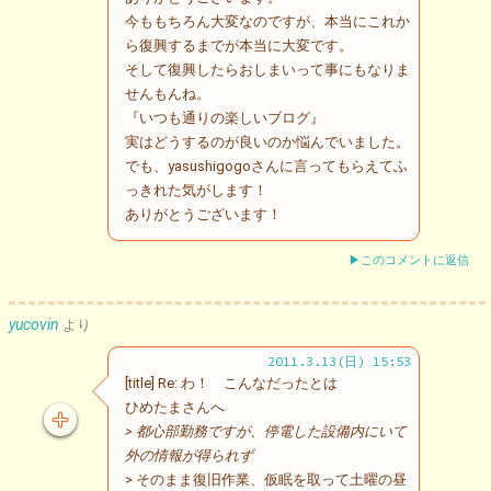
今ももちろん大変なのですが、本当にこれか
ら復興するまでが本当に大変です。
そして復興したらおしまいって事にもなりま
せんもんね。
『いつも通りの楽しいブログ』
実はどうするのが良いのか悩んでいました。
でも、yasushigogoさんに言ってもらえてふ
っきれた気がします！
ありがとうございます！
▶このコメントに返信
yucovin
より
2011.3.13(日) 15:53
[title] Re: わ！ こんなだったとは
ひめたまさんへ
> 都心部勤務ですが、停電した設備内にいて
外の情報が得られず
> そのまま復旧作業、仮眠を取って土曜の昼