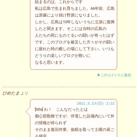
始まるのは、これからです
私は広島で生まれ育ちました。66年前、広島
は原爆により焼け野原になりました。
しかし、広島は10年しないうちに立派に復興
したと聞きます。そこには当時の広島の
人たちの死にものぐるいの闘いが有ったはず
です。このブログを被災した方々がその闘い
に疲れた時の癒しの場にして下さい。いつも
どうりの楽しいブログが救いに
なると思います。
▶このコメントに返信
ひめたま
より
2011.3.13(日) 2:21
[title] わ！ こんなだったとは
都心部勤務ですが、停電した設備内にいて外
の情報が得られず
そのまま復旧作業、仮眠を取って土曜の昼ご
ろ帰宅