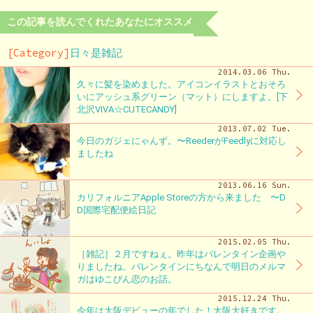
この記事を読んでくれたあなたにオススメ
[Category]
日々是雑記
2014.03.06 Thu.
久々に髪を染めました。アイコンイラストとおそろ
いにアッシュ系グリーン（マット）にしますよ。[下
北沢VIVA☆CUTECANDY]
2013.07.02 Tue.
今日のガジェにゃんず。〜ReederがFeedlyに対応し
ましたね
2013.06.16 Sun.
カリフォルニアApple Storeの方から来ました 〜D
D国際宅配便絵日記
2015.02.05 Thu.
［雑記］２月ですねぇ。昨年はバレンタイン企画や
りましたね。バレンタインにちなんで明日のメルマ
ガはゆこびん恋のお話。
2015.12.24 Thu.
今年は大阪デビューの年でした！大阪大好きです。