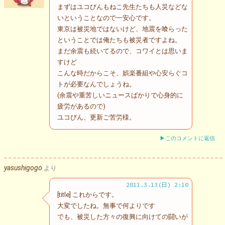
まずはユコびんもねこ先生たちも人災などな
いということなので一安心です。
東京は被災地ではないけど、地震を喰らった
ということでは俺たちも被災者ですよね。
まだ余震も続いてるので、コワイとは思いま
すけど
こんな時だからこそ、娯楽番組や心安らぐコ
トが必要なんでしょうね。
(余震や重苦しいニュースばかりで心身的に
疲労があるので)
ユコびん、更新ご苦労様。
▶このコメントに返信
yasushigogo
より
2011.3.13(日) 2:10
[title] これからです。
大変でしたね。無事で何よりです
でも、被災した方々の復興に向けての闘いが