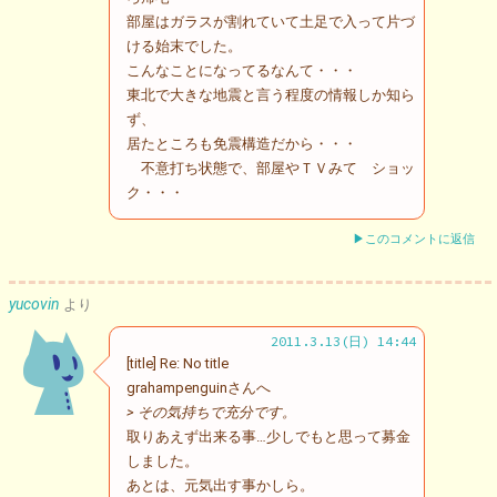
部屋はガラスが割れていて土足で入って片づ
ける始末でした。
こんなことになってるなんて・・・
東北で大きな地震と言う程度の情報しか知ら
ず、
居たところも免震構造だから・・・
不意打ち状態で、部屋やＴＶみて ショッ
ク・・・
▶このコメントに返信
yucovin
より
2011.3.13(日) 14:44
[title] Re: No title
grahampenguinさんへ
> その気持ちで充分です。
取りあえず出来る事…少しでもと思って募金
しました。
あとは、元気出す事かしら。