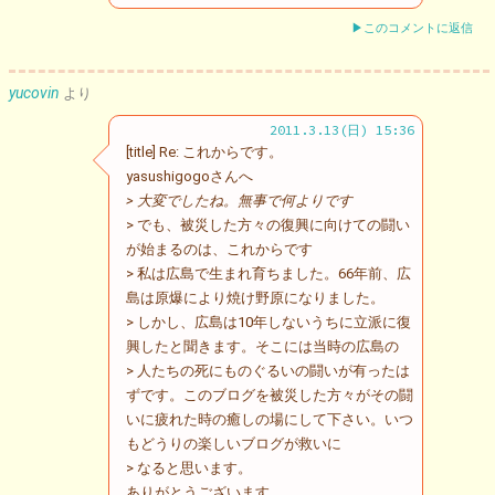
▶このコメントに返信
yucovin
より
2011.3.13(日) 15:36
[title] Re: これからです。
yasushigogoさんへ
> 大変でしたね。無事で何よりです
> でも、被災した方々の復興に向けての闘い
が始まるのは、これからです
> 私は広島で生まれ育ちました。66年前、広
島は原爆により焼け野原になりました。
> しかし、広島は10年しないうちに立派に復
興したと聞きます。そこには当時の広島の
> 人たちの死にものぐるいの闘いが有ったは
ずです。このブログを被災した方々がその闘
いに疲れた時の癒しの場にして下さい。いつ
もどうりの楽しいブログが救いに
> なると思います。
ありがとうございます。