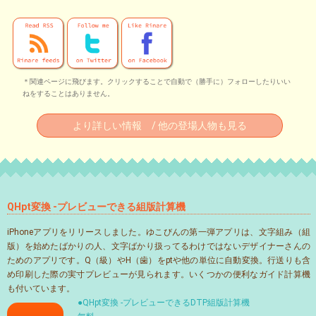
＊関連ページに飛びます。クリックすることで自動で（勝手に）フォローしたりいい
ねをすることはありません。
より詳しい情報 / 他の登場人物も見る
QHpt変換 -プレビューできる組版計算機
iPhoneアプリをリリースしました。ゆこびんの第一弾アプリは、文字組み（組
版）を始めたばかりの人、文字ばかり扱ってるわけではないデザイナーさんの
ためのアプリです。Q（級）やH（歯）をptや他の単位に自動変換。行送りも含
め印刷した際の実寸プレビューが見られます。いくつかの便利なガイド計算機
も付いています。
●QHpt変換 -プレビューできるDTP組版計算機