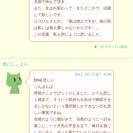
天国で休んで頂き、
また、生まれ変わって、またどこかで、活躍
して欲しいです。
ユコびんさんの、「彼は他人ですが、彼の死
は私には他人事じゃないからです。」
この言葉、私も同じように思いました。
▶このコメントに返信
気にしぃ
より
2011.10.7(金) 4:08
[title] 悲しい
こんばんは
突然のことでびっくりしました。とても悲し
く残念で、そういう気持ちを自分で納得させ
るしかないという選択肢しかできないのも悲
しい事実ですね。
当然のように朝がきて、当然のように一日を
過ごし、一ヶ月先の予定を立て、毎日を過ご
していると、ずっと死なないんじゃないかっ