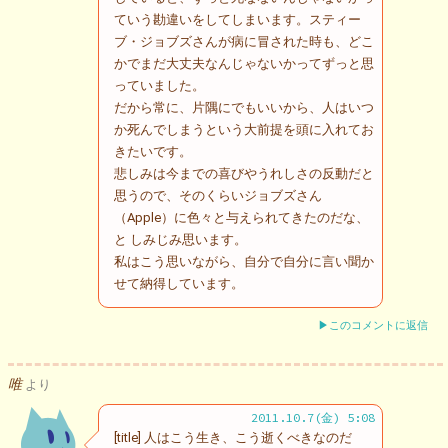
ていう勘違いをしてしまいます。スティー
ブ・ジョブズさんが病に冒された時も、どこ
かでまだ大丈夫なんじゃないかってずっと思
っていました。
だから常に、片隅にでもいいから、人はいつ
か死んでしまうという大前提を頭に入れてお
きたいです。
悲しみは今までの喜びやうれしさの反動だと
思うので、そのくらいジョブズさん
（Apple）に色々と与えられてきたのだな、
と しみじみ思います。
私はこう思いながら、自分で自分に言い聞か
せて納得しています。
▶このコメントに返信
唯
より
2011.10.7(金) 5:08
[title] 人はこう生き、こう逝くべきなのだ