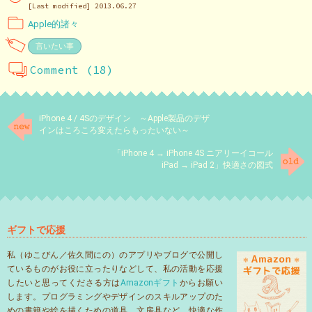
[Last modified] 2013.06.27
Apple的諸々
言いたい事
Comment (18)
iPhone 4 / 4Sのデザイン ～Apple製品のデザ
インはころころ変えたらもったいない～
「iPhone 4 → iPhone 4S ニアリーイコール
iPad → iPad 2」快適さの図式
ギフトで応援
私（ゆこびん／佐久間にの）のアプリやブログで公開し
ているものがお役に立ったりなどして、私の活動を応援
したいと思ってくださる方は
Amazonギフト
からお願い
します。プログラミングやデザインのスキルアップのた
めの書籍や絵を描くための道具、文房具など、快適な作