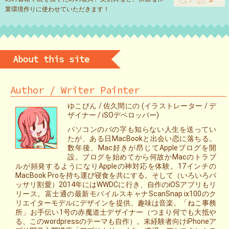
業環境作りに使わせていただきます！
About this site
Author / Writer Painter
ゆこびん / 佐久間にの (イラストレーター / デ
ザイナー / iSOデベロッパー)
パソコンのパの字も知らない人生を送ってい
たが、ある日MacBookと出会い恋に落ちる。
数年後、Mac好きが昂じてAppleブログを開
設。ブログを始めてから何故かMacのトラブ
ルが頻発するようになりAppleの神対応を体験。17インチの
MacBook Proを持ち運び寝食を共にする。そして（いろいろバ
ッサリ割愛）2014年にはWWDCに行き、自作のiOSアプリもリ
リース。富士通の最新モバイルスキャナScanSnap ix100のク
リエイターモデルにデザインを提供。趣味は音楽。「ねこ事務
所」お手伝い1号の赤魔道士デザイナー（つまり何でも大抵や
る、このwordpressのテーマも自作）。未経験者向けiPhoneア