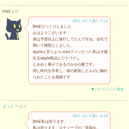
cozy
より
2011.10.7(金) 7:10
[title] びっくりしました
おはようございます
病は予想以上に進行してたんですね、会社で
聞いて唖然としました。
Appleと言うよりJobsファンだった私は今後
出るApple製品にワクワクし
ときめく事ができるのかが心配です。
同じ時代を共有し、彼の創造したものに触れ
られたことを感謝です
▶このコメントに返信
よっしー
より
2011.10.7(金) 8:24
[title] 私は祈ります
私は祈ります。スティーブのご冥福を。