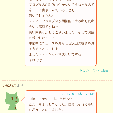
ブログなのか想像も付かないですね～なので
今ここに書きこんでいることも
無いでしょうね～
スティーブジョブズが間接的に生み出した出
会いに感謝ですね～
長い間ありがとうございました そしてお疲
れ様でした・・・
午前中にニュースを知らせる沢山の呟きを見
てうるっとしてしまい
ました・・・ヤッパリ悲しいですね
それでは
▶このコメントに返信
いぬねこ
より
2011.10.6(木) 23:34
[title] いつかおこることだった
ただ、ちょっと早かった。自分はそれくらい
に思うことにしました。