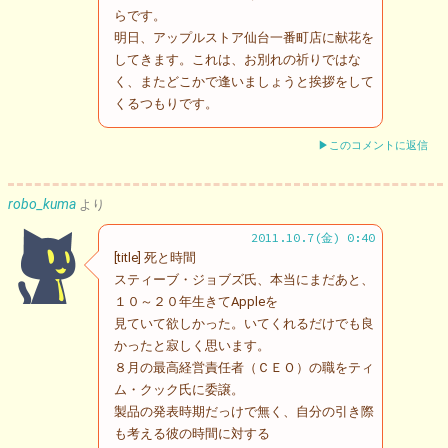
らです。
明日、アップルストア仙台一番町店に献花を
してきます。これは、お別れの祈りではな
く、またどこかで逢いましょうと挨拶をして
くるつもりです。
▶このコメントに返信
robo_kuma
より
2011.10.7(金) 0:40
[title] 死と時間
スティーブ・ジョブズ氏、本当にまだあと、
１０～２０年生きてAppleを
見ていて欲しかった。いてくれるだけでも良
かったと寂しく思います。
８月の最高経営責任者（ＣＥＯ）の職をティ
ム・クック氏に委譲。
製品の発表時期だっけで無く、自分の引き際
も考える彼の時間に対する