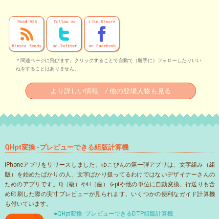
＊関連ページに飛びます。クリックすることで自動で（勝手に）フォローしたりいい
ねをすることはありません。
より詳しい情報 / 他の登場人物も見る
QHpt変換 -プレビューできる組版計算機
iPhoneアプリをリリースしました。ゆこびんの第一弾アプリは、文字組み（組
版）を始めたばかりの人、文字ばかり扱ってるわけではないデザイナーさんの
ためのアプリです。Q（級）やH（歯）をptや他の単位に自動変換。行送りも含
め印刷した際の実寸プレビューが見られます。いくつかの便利なガイド計算機
も付いています。
●QHpt変換 -プレビューできるDTP組版計算機