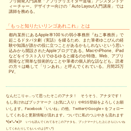
プリ開発入門講座「アプリクリエイター道場」アシスタントテ
ィーチャー。デザイナー向けの「Auto Layout入門講座」では
講師を務める。
「もっと知りたいリンゴあれこれ」とは
都内某所にあるApple率100％の弱小事務所『ねこ事務所』で
起こるドタバタ劇（実話）を綴るため、また筆者ゆこびんの経
験や知識が誰かの役に立つことがあるかもしれないという思い
込みから開設されたAppleブログである。MacやiPhone、iPad
などをイラスト入りでゆるゆると綴るのが特徴。Web、アプリ
開発など簡単な技術的なことや筆者の個人的な話なども。読者
の方々は略して「リンあれ」と呼んでくれている。月間25万
PV。
なんだこりゃ…って思ったそこのアナタ！ そうそう、アナタです！
もし良ければブックマーク（お気に入り）やRSS登録をよろしくお願
いします。Facebook「いいね」の他、TwitterやGoogle＋をフォロー
してくれると更新情報が流れます。ついでに私のつぶやきも流れます
٩(๑❛ᴗ❛๑)۶
いつも読んでくれてるそこのアナタも、ブックマークした上にさらにいいね
してくれたりしてもいいのよ(/∇＼*)