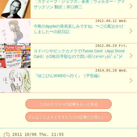
「スティーブ・ジョブズ」著者：ウォルター・アイ
ザックソン 翻訳：井口耕二
2012.09.12 Wed.
今晩のAppleの発表楽しみですね。〜ご心配おかけ
しました〜の絵日記
2012.06.29 Fri.
ヨドバシやビックカメラでiTunes Card（App Store
Card）が2枚目半額なので買い回りε=ε=┌(oﾟェﾟ)┘
2014.05.28 Wed.
『ゆこびんWWDCへ行く』（予告編）
このカテゴリーの記事をもっと見る
そんなことよりイラスト入りの記事だけ見たい！
2011 10/06 Thu. 21:55