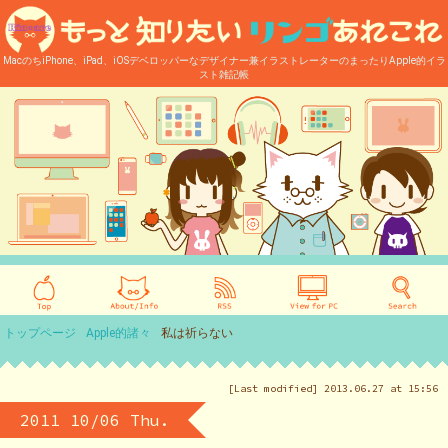
MacのちiPhone、iPad、iOSデベロッパーなデザイナー兼イラストレーターのまったりApple的イラ
スト雑記帳
トップページ
Apple的諸々
私は祈らない
[Last modified] 2013.06.27 at 15:56
2011 10/06 Thu.