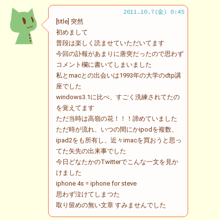
2011.10.7(金) 0:45
[title] 突然
初めまして
普段は楽しく読ませていただいてます
今回の訃報があまりに唐突だったので思わず
コメント欄に書いてしまいました
私とmacとの出会いは1993年の大学のdtp講
座でした
windows3.1に比べ、すごく洗練されてたの
を覚えてます
ただ当時は高嶺の花！！！諦めていました
ただ時が流れ、いつの間にかipodを複数、
ipad2をも所有し、近々imacを買おうと思っ
てた矢先の出来事でした
今日どなたかのTwitterでこんな一文を見か
けました
iphone 4s = iphone for steve
思わず泣けてしまつた
取り留めの無い文章 すみませんでした