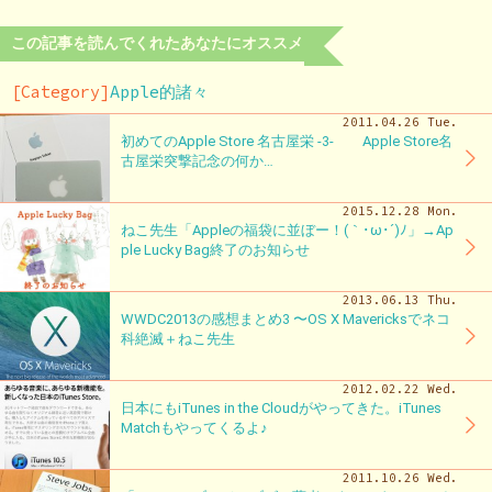
この記事を読んでくれたあなたにオススメ
[Category]
Apple的諸々
2011.04.26 Tue.
初めてのApple Store 名古屋栄 -3- Apple Store名
古屋栄突撃記念の何か…
2015.12.28 Mon.
ねこ先生「Appleの福袋に並ぼー！(｀･ω･´)ﾉ」→Ap
ple Lucky Bag終了のお知らせ
2013.06.13 Thu.
WWDC2013の感想まとめ3 〜OS X Mavericksでネコ
科絶滅＋ねこ先生
2012.02.22 Wed.
日本にもiTunes in the Cloudがやってきた。iTunes
Matchもやってくるよ♪
2011.10.26 Wed.