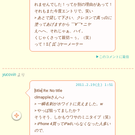
れませんでした！ってか別の理由があって！
それもまた今度エントリで。笑い
> あとで貸して下さい、クレヨンで真っ白に
塗ってあげますから ￣∀￣* ニヤ
えへへ、それじゃぁ、ハイ。
くじゃくさって親切～ぅ。（笑）
って！Σ(ﾟДﾟ;)ヤーメーテー
▶このコメントに返信
yucovin
より
2011.2.19(土) 1:51
[title] Re: No title
clmappleさんへ♪
> 一瞬名刺がホワイトに見えました。w
> やっぱ狙ってましたか？
そうそう、しかもウワサのミニタイプ（笑）
> iPhone 4買ってiPadいらなくなった人多い
ので、