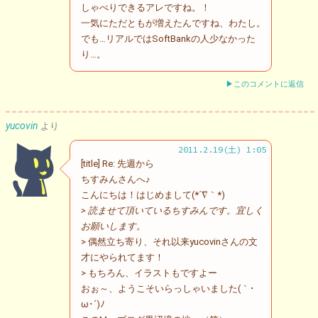
しゃべりできるアレですね。！
一気にただともが増えたんですね、わたし。
でも…リアルではSoftBankの人少なかった
り…。
▶このコメントに返信
yucovin
より
2011.2.19(土) 1:05
[title] Re: 先週から
ちすみんさんへ♪
こんにちは！はじめまして(*´∇｀*)
> 読ませて頂いているちすみんです。宜しく
お願いします。
> 偶然立ち寄り、それ以来yucovinさんの文
才にやられてます！
> もちろん、イラストもですよー
おぉ～、ようこそいらっしゃいました(｀･
ω･´)ﾉ