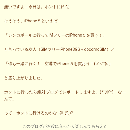
無いですよ～今日は。ホントに(^-^;)
そうそう、iPhone５といえば…
「シンガポールに行ってIMフリーのiPhone５を買う！」
と言っている友人（SIMフリーiPhone3GS＋docomoSIM）と
「儂も一緒に行く！ 空港でiPhone５を買おう！(o°▽°)o」
と盛り上がりました。
ホントに行ったら絶対ブログでレポートしますよ。(*´艸`*) なー
んて。
って、ホントに行けるのかな…@-@;)?
このブログがお役に立ったり楽しんでもらえた