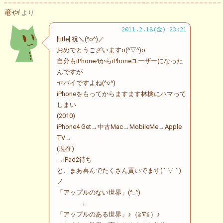
竜や!
より
2011.2.18(金) 23:21
[title] 祝＼(^o^)／
おめでとうございますo(^▽^)o
自分もiPhone4からiPhoneユーザーになった
んですが
ヤバイですよね(^○^)
iPhoneをもってからますます林檎にハマって
しまい
(2010)
iPhone4 Get→中古Mac→MobileMe→Apple
TV→
(現在)
→iPad2待ち
と、まあ喜んでたくさん貢いでます( ´ ▽ ` )
ノ
「アップルのない世界」(^_^)
↓
「アップルのある世界」♪（≧∇≦）♪