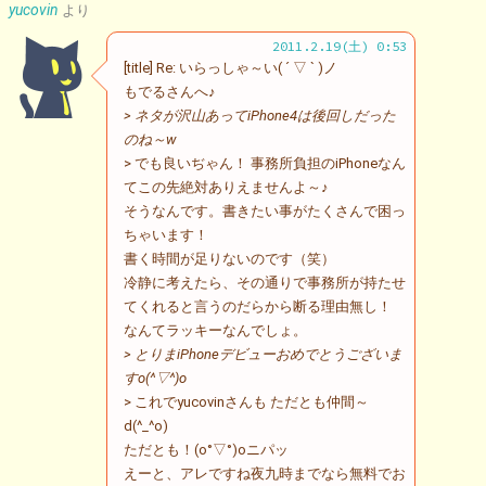
yucovin
より
2011.2.19(土) 0:53
[title] Re: いらっしゃ～い( ´ ▽ ` )ノ
もでるさんへ♪
> ネタが沢山あってiPhone4は後回しだった
のね～w
> でも良いぢゃん！ 事務所負担のiPhoneなん
てこの先絶対ありえませんよ～♪
そうなんです。書きたい事がたくさんで困っ
ちゃいます！
書く時間が足りないのです（笑）
冷静に考えたら、その通りで事務所が持たせ
てくれると言うのだらから断る理由無し！
なんてラッキーなんでしょ。
> とりまiPhoneデビューおめでとうございま
すo(^▽^)o
> これでyucovinさんも ただとも仲間～
d(^_^o)
ただとも！(o°▽°)oニパッ
えーと、アレですね夜九時までなら無料でお