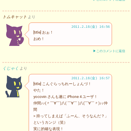
トムキャット
より
2011.2.18(金) 16:56
[title] おぉ！
おめ！
▶このコメントに返信
くじゃく
より
2011.2.18(金) 16:57
[title] こんぐらっちれーしょんづ！
やた！
yocovin さんも遂に iPhone 4 ユーザ！
仲間♪♪(〃￣∀￣)八( ￣∀￣ )八(￣∀￣〃)♪♪仲
間
> 持ってしまえば「ふーん、そうなんだ？」
というカンジ（笑）
実に的確な表現！