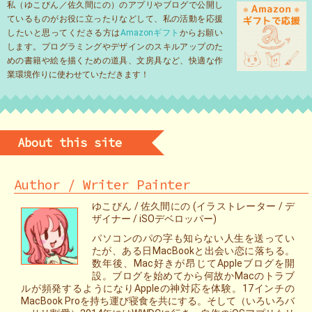
私（ゆこびん／佐久間にの）のアプリやブログで公開し
ているものがお役に立ったりなどして、私の活動を応援
したいと思ってくださる方は
Amazonギフト
からお願い
します。プログラミングやデザインのスキルアップのた
めの書籍や絵を描くための道具、文房具など、快適な作
業環境作りに使わせていただきます！
About this site
Author / Writer Painter
ゆこびん / 佐久間にの (イラストレーター / デ
ザイナー / iSOデベロッパー)
パソコンのパの字も知らない人生を送ってい
たが、ある日MacBookと出会い恋に落ちる。
数年後、Mac好きが昂じてAppleブログを開
設。ブログを始めてから何故かMacのトラブ
ルが頻発するようになりAppleの神対応を体験。17インチの
MacBook Proを持ち運び寝食を共にする。そして（いろいろバ