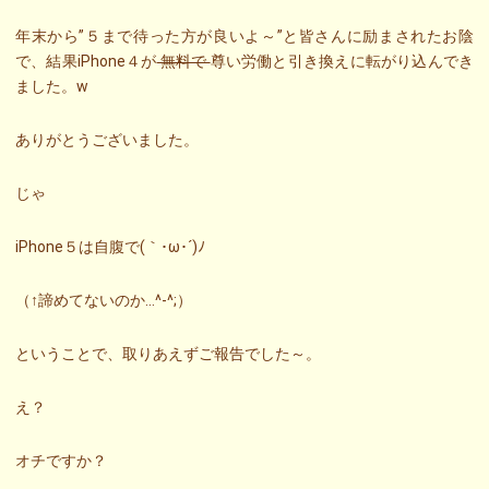
年末から”５まで待った方が良いよ～”と皆さんに励まされたお陰
で、結果iPhone４が
無料で
尊い労働と引き換えに転がり込んでき
ました。w
ありがとうございました。
じゃ
iPhone５は自腹で(｀･ω･´)ﾉ
（↑諦めてないのか…^-^;）
ということで、取りあえずご報告でした～。
え？
オチですか？