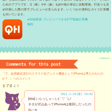
ためのアプリです。Q（級）やH（歯）をptや他の単位に自動変換。行送りも含
め印刷した際の実寸プレビューが見られます。いくつかの便利なガイド計算機
も付いています。
●QHpt変換 -プレビューできるDTP組版計算機
無料
Comment
Comments for this post
『で、結局最近流行のクラウド化アシスト機器としてiPhoneは導入されたの
か？…』へのコメント
もでる
より
2011.2.18(金) 16:02
[title] いらっしゃ～い( ´ ▽ ` )ノ
ネタが沢山あってiPhone4は後回しだったの
ね～w