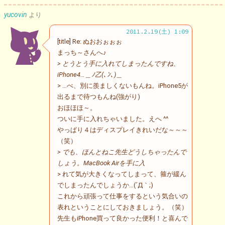
yucovin
より
2011.2.19(土) 1:09
[title] Re: ぬおおぉぉぉ
まっち～さんへ♪
> とうとう手に入れてしまったんですね、
iPhone4…＿ﾉ乙(､ﾝ､)＿
> …べ、別に羨ましくないもんね。iPhone5が
出るまで待つもんね(強がり)
おほほほ～。
ついに手に入れちゃいました。えへ ^^
やっぱり４はディスプレイきれいだな～～～
（笑）
> でも、ほんとねこ先生どうしちゃったんで
しょう。MacBook Airを手に入
> れて気が大きくなってしまって、箍が緩ん
でしまったんでしょうか…(´Д｀;)
これから頑張って仕事をするという気合いの
表れということにしておきましょう。（笑）
先生もiPhone買って良かった便利！と喜んで