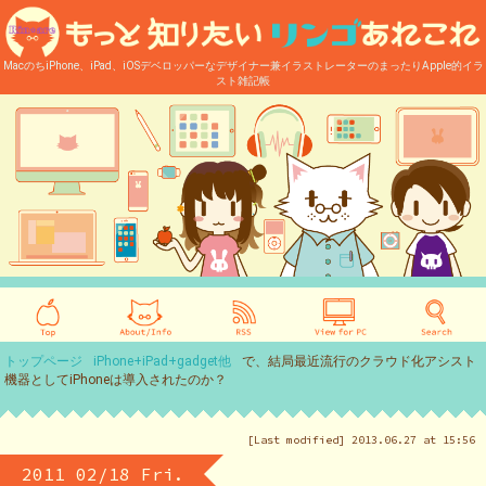
MacのちiPhone、iPad、iOSデベロッパーなデザイナー兼イラストレーターのまったりApple的イラ
スト雑記帳
トップページ
iPhone+iPad+gadget他
で、結局最近流行のクラウド化アシスト
機器としてiPhoneは導入されたのか？
[Last modified] 2013.06.27 at 15:56
2011 02/18 Fri.