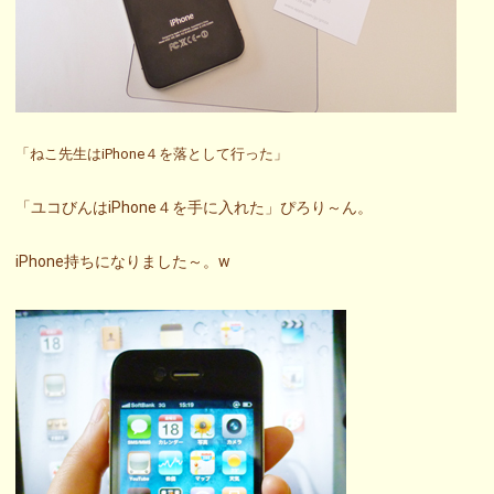
「ねこ先生はiPhone４を落として行った」
「ユコびんはiPhone４を手に入れた」ぴろり～ん。
iPhone持ちになりました～。w