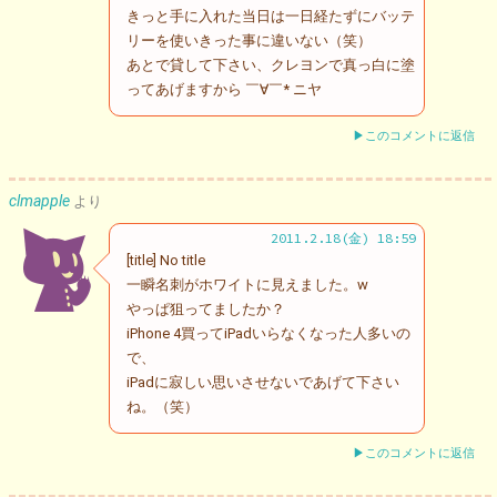
きっと手に入れた当日は一日経たずにバッテ
リーを使いきった事に違いない（笑）
あとで貸して下さい、クレヨンで真っ白に塗
ってあげますから ￣∀￣* ニヤ
▶このコメントに返信
clmapple
より
2011.2.18(金) 18:59
[title] No title
一瞬名刺がホワイトに見えました。w
やっぱ狙ってましたか？
iPhone 4買ってiPadいらなくなった人多いの
で、
iPadに寂しい思いさせないであげて下さい
ね。（笑）
▶このコメントに返信