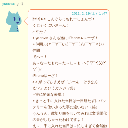
yucovin
より
2011.2.19(土) 1:47
[title] Re: こんぐらっちれーしょんづ！
くじゃくにいさーん！
> やた！
> yocovin さんも遂に iPhone 4 ユーザ！
> 仲間♪♪(〃￣∀￣)八( ￣∀￣ )八(￣∀￣〃)♪♪
仲間
でへっ！
あ～な～たもわ～た～し～も♪ヽ(ﾟ▽ﾟ*)乂(*ﾟ
▽ﾟ)ﾉ
iPhoneゆーざ！
> > 持ってしまえば「ふーん、そうなん
だ？」というカンジ（笑）
> 実に的確な表現！
> きっと手に入れた当日は一日経たずにバッ
テリーを使いきった事に違いない（笑）
うんうん、散切り頭を叩いてみれば文明開化
の音がしちゃったわけですよ！
え～、手に入れた当日は～忙しすぎて全然触