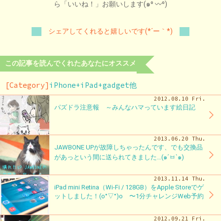
ら「いいね！」お願いします(๑⁰ 〰⁰)
シェアしてくれると嬉しいです(*´ー｀*)
この記事を読んでくれたあなたにオススメ
[Category]
iPhone+iPad+gadget他
2012.08.10 Fri.
パズドラ注意報 ～みんなハマっています絵日記
2013.06.20 Thu.
JAWBONE UPが故障しちゃったんです、でも交換品
があっという間に送られてきました…(๑´ㅂ`๑)
2013.11.14 Thu.
iPad mini Retina（Wi-Fi / 128GB）をApple Storeでゲ
ットしました！(o°▽°)o 〜1分チャレンジWeb予約
2012.09.21 Fri.