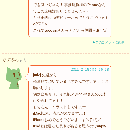
でも良いぢゃん！ 事務所負担のiPhoneなん
てこの先絶対ありえませんよ～♪
とりまiPhoneデビューおめでとうございます
o(^▽^)o
これでyucovinさんも ただとも仲間～d(^_^o)
▶このコメントに返信
ちすみん
より
2011.2.18(金) 16:19
[title] 先週から
読ませて頂いているちすみんです。宜しくお
願いします。
偶然立ち寄り、それ以来yucovinさんの文才
にやられてます！
もちろん、イラストもですよー
iMac以来、流れが来てますね！
iPhoneおめでとうございま～す＼(^o^)／
iPadとは違った良さがあると思うのでenjoy