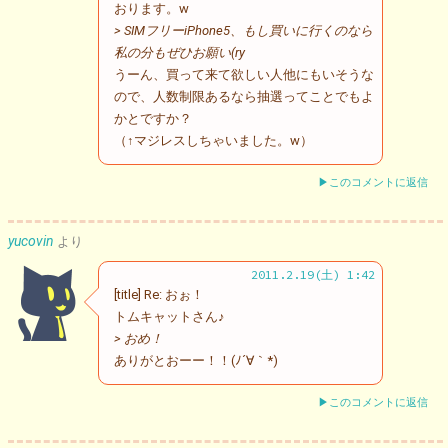
おります。w
> SIMフリーiPhone5、もし買いに行くのなら
私の分もぜひお願い(ry
うーん、買って来て欲しい人他にもいそうな
ので、人数制限あるなら抽選ってことでもよ
かとですか？
（↑マジレスしちゃいました。w）
▶このコメントに返信
yucovin
より
2011.2.19(土) 1:42
[title] Re: おぉ！
トムキャットさん♪
> おめ！
ありがとおーー！！(ﾉ´∀｀*)
▶このコメントに返信