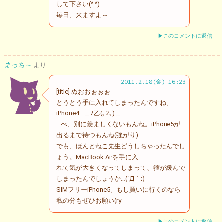
して下さい(^ ^)
毎日、来ますよ～
▶このコメントに返信
まっち～
より
2011.2.18(金) 16:23
[title] ぬおおぉぉぉ
とうとう手に入れてしまったんですね、
iPhone4…＿ﾉ乙(､ﾝ､)＿
…べ、別に羨ましくないもんね。iPhone5が
出るまで待つもんね(強がり)
でも、ほんとねこ先生どうしちゃったんでし
ょう。MacBook Airを手に入
れて気が大きくなってしまって、箍が緩んで
しまったんでしょうか…(´Д｀;)
SIMフリーiPhone5、もし買いに行くのなら
私の分もぜひお願い(ry
▶このコメントに返信