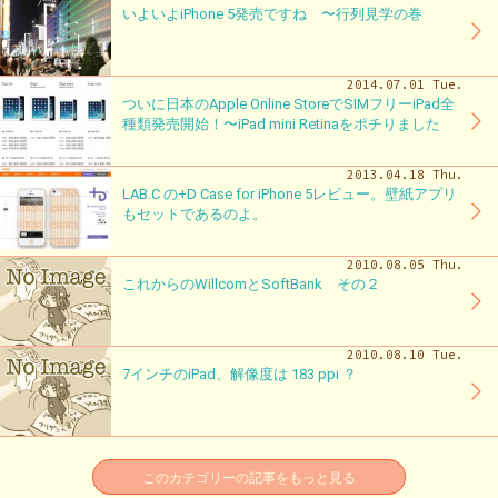
いよいよiPhone 5発売ですね 〜行列見学の巻
2014.07.01 Tue.
ついに日本のApple Online StoreでSIMフリーiPad全
種類発売開始！〜iPad mini Retinaをポチりました
2013.04.18 Thu.
LAB.C の+D Case for iPhone 5レビュー。壁紙アプリ
もセットであるのよ。
2010.08.05 Thu.
これからのWillcomとSoftBank その２
2010.08.10 Tue.
7インチのiPad、解像度は 183 ppi ？
このカテゴリーの記事をもっと見る