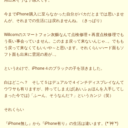
用出来そうな予感大です。
今までiPhone購入に至らなかった自分がバカだとまでは思いませ
んが、それまでの生活には戻れませんね。（きっぱり）
Willcomのスマートフォン灰鰤なんて点検修理＋再度点検修理でも
う長い事会っていません。このまま戻って来ないんじゃ…。でもも
う戻って来なくてもいいや～と思います。それくらいハード面もソ
フト面も出来に雲泥の差が…。
というわけで、iPhone４のブラックの子を頂きました。
白はどこへ？ そして５はデュアルで４インチディスプレイなんて
ウワサも有りますが、持ってしまえば(あいふぉほんを入手してし
まった今では)「ふーん、そうなんだ？」というカンジ（笑）
それくらい
『iPhone無し』から『iPhone有り』の生活は違います。(*´艸`*)