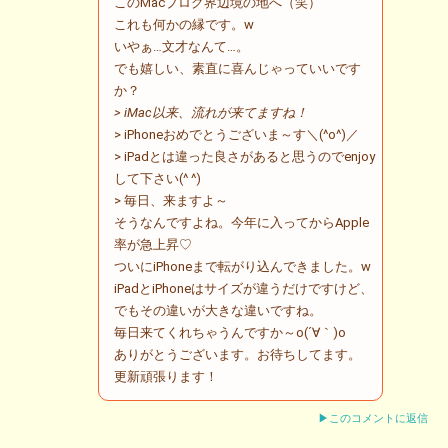
このMacブログ界辺境の地へ（笑）
これも何かの縁です。w
いやぁ…文才なんて…。
でも嬉しい、素直に喜んじゃっていいです
か？
> iMac以来、流れが来てますね！
> iPhoneおめでとうございま～す＼(^o^)／
> iPadとは違った良さがあると思うのでenjoy
して下さい(^ ^)
> 毎日、来ますよ～
そうなんですよね。今年に入ってからApple
率が急上昇♡
ついにiPhoneまで転がり込んできました。w
iPadとiPhoneはサイズが違うだけですけど、
でもその違いが大きな違いですね。
毎日来てくれちゃうんですか～o(´∀｀)o
ありがとうございます。お待ちしてます。
更新頑張ります！
▶このコメントに返信