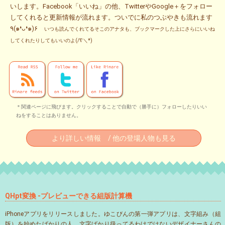
いします。Facebook「いいね」の他、TwitterやGoogle＋をフォロー
してくれると更新情報が流れます。ついでに私のつぶやきも流れます
٩(๑❛ᴗ❛๑)۶
いつも読んでくれてるそこのアナタも、ブックマークした上にさらにいいね
してくれたりしてもいいのよ(/∇＼*)
＊関連ページに飛びます。クリックすることで自動で（勝手に）フォローしたりいい
ねをすることはありません。
より詳しい情報 / 他の登場人物も見る
QHpt変換 -プレビューできる組版計算機
iPhoneアプリをリリースしました。ゆこびんの第一弾アプリは、文字組み（組
版）を始めたばかりの人、文字ばかり扱ってるわけではないデザイナーさんの