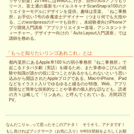
ッサリ割愛）2014年にはWWDCに行き、自作のiOSアプリもリ
リース。富士通の最新モバイルスキャナScanSnap ix100のク
リエイターモデルにデザインを提供。趣味は音楽。「ねこ事務
所」お手伝い1号の赤魔道士デザイナー（つまり何でも大抵や
る、このwordpressのテーマも自作）。未経験者向けiPhoneア
プリ開発入門講座「アプリクリエイター道場」アシスタントテ
ィーチャー。デザイナー向けの「Auto Layout入門講座」では
講師を務める。
「もっと知りたいリンゴあれこれ」とは
都内某所にあるApple率100％の弱小事務所『ねこ事務所』で
起こるドタバタ劇（実話）を綴るため、また筆者ゆこびんの経
験や知識が誰かの役に立つことがあるかもしれないという思い
込みから開設されたAppleブログである。MacやiPhone、iPad
などをイラスト入りでゆるゆると綴るのが特徴。Web、アプリ
開発など簡単な技術的なことや筆者の個人的な話なども。読者
の方々は略して「リンあれ」と呼んでくれている。月間25万
PV。
なんだこりゃ…って思ったそこのアナタ！ そうそう、アナタです！
もし良ければブックマーク（お気に入り）やRSS登録をよろしくお願